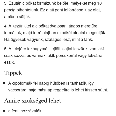
Ezután cipókat formázunk belőle, melyeket még 10
percig pihentetünk. Ez alatt pont felforrósodik az olaj,
amiben sütjük.
A kezünkkel a cipókat óvatosan lángos méretűre
formáljuk, majd forró olajban mindkét oldalát megsütjük.
Ha ügyesek vagyunk, szalagos lesz, mint a fánk.
A tetejére fokhagymát, tejfölt, sajtot teszünk, van, aki
csak sózza, és vannak, akik porcukorral vagy lekvárral
eszik.
Tippek
A cipóformák fél napig hűtőben is tarthatók, így
vacsorára majd másnap reggelire is lehet frissen sütni.
Amire szükséged lehet
a fenti hozzávalók