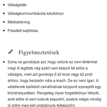
Válságstáb
Válságkommunikációs kézikönyv
Médiatréning
Frissített sajtólista
Figyelmeztetések
Soha ne gondoljuk azt, hogy velünk ez nem történhet
meg! A legtöbb cég azért nem készül fel előre a
válságra, mert azt gondolja ő túl kicsi vagy túl profi
ahhoz, hogy beüssön nála a krach. De ez nem igaz. A
véletlenek bárkiből csinálhatnak központi szereplőt egy
krízishelyzetben. Rengeteg olyan forgatókönyv létezik,
amit előre el sem tudunk képzelni, ezekre mégis mindig
jó előre meg kell próbálnunk felkészülni.