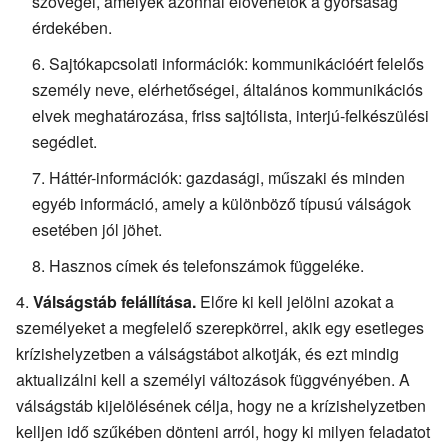
szövegei, amelyek azonnal elővehetők a gyorsaság
érdekében.
Sajtókapcsolati információk: kommunikációért felelős
személy neve, elérhetőségei, általános kommunikációs
elvek meghatározása, friss sajtólista, interjú-felkészülési
segédlet.
Háttér-információk: gazdasági, műszaki és minden
egyéb információ, amely a különböző típusú válságok
esetében jól jöhet.
Hasznos címek és telefonszámok függeléke.
Válságstáb felállítása.
Előre ki kell jelölni azokat a
személyeket a megfelelő szerepkörrel, akik egy esetleges
krízishelyzetben a válságstábot alkotják, és ezt mindig
aktualizálni kell a személyi változások függvényében. A
válságstáb kijelölésének célja, hogy ne a krízishelyzetben
kelljen idő szűkében dönteni arról, hogy ki milyen feladatot