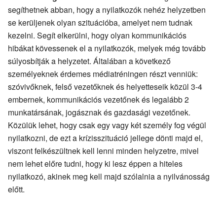
segíthetnek abban, hogy a nyilatkozók nehéz helyzetben
se kerüljenek olyan szituációba, amelyet nem tudnak
kezelni. Segít elkerülni, hogy olyan kommunikációs
hibákat kövessenek el a nyilatkozók, melyek még tovább
súlyosbítják a helyzetet. Általában a következő
személyeknek érdemes médiatréningen részt venniük:
szóvivőknek, felső vezetőknek és helyetteseik közül 3-4
embernek, kommunikációs vezetőnek és legalább 2
munkatársának, jogásznak és gazdasági vezetőnek.
Közülük lehet, hogy csak egy vagy két személy fog végül
nyilatkozni, de ezt a krízisszituáció jellege dönti majd el,
viszont felkészültnek kell lenni minden helyzetre, mivel
nem lehet előre tudni, hogy ki lesz éppen a hiteles
nyilatkozó, akinek meg kell majd szólalnia a nyilvánosság
előtt.