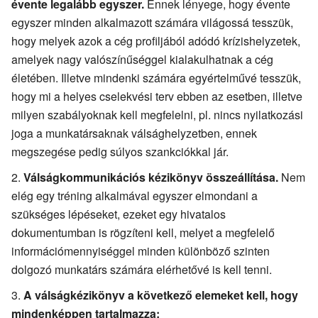
évente legalább egyszer.
Ennek lényege, hogy évente
egyszer minden alkalmazott számára világossá tesszük,
hogy melyek azok a cég profiljából adódó krízishelyzetek,
amelyek nagy valószínűséggel kialakulhatnak a cég
életében. Illetve mindenki számára egyértelművé tesszük,
hogy mi a helyes cselekvési terv ebben az esetben, illetve
milyen szabályoknak kell megfelelni, pl. nincs nyilatkozási
joga a munkatársaknak válsághelyzetben, ennek
megszegése pedig súlyos szankciókkal jár.
Válságkommunikációs kézikönyv összeállítása.
Nem
elég egy tréning alkalmával egyszer elmondani a
szükséges lépéseket, ezeket egy hivatalos
dokumentumban is rögzíteni kell, melyet a megfelelő
információmennyiséggel minden különböző szinten
dolgozó munkatárs számára elérhetővé is kell tenni.
A válságkézikönyv a következő elemeket kell, hogy
mindenképpen tartalmazza: