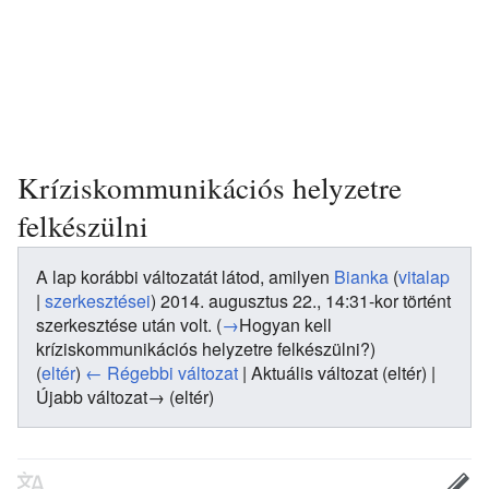
Kríziskommunikációs helyzetre
felkészülni
A lap korábbi változatát látod, amilyen
Bianka
(
vitalap
|
szerkesztései
)
2014. augusztus 22., 14:31-kor történt
szerkesztése után volt.
(
→
Hogyan kell
kríziskommunikációs helyzetre felkészülni?
)
(
eltér
)
← Régebbi változat
| Aktuális változat (eltér) |
Újabb változat→ (eltér)