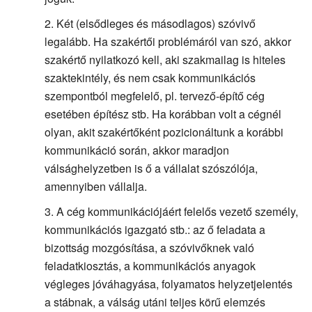
Két (elsődleges és másodlagos) szóvivő
legalább. Ha szakértői problémáról van szó, akkor
szakértő nyilatkozó kell, aki szakmailag is hiteles
szaktekintély, és nem csak kommunikációs
szempontból megfelelő, pl. tervező-építő cég
esetében építész stb. Ha korábban volt a cégnél
olyan, akit szakértőként pozicionáltunk a korábbi
kommunikáció során, akkor maradjon
válsághelyzetben is ő a vállalat szószólója,
amennyiben vállalja.
A cég kommunikációjáért felelős vezető személy,
kommunikációs igazgató stb.: az ő feladata a
bizottság mozgósítása, a szóvivőknek való
feladatkiosztás, a kommunikációs anyagok
végleges jóváhagyása, folyamatos helyzetjelentés
a stábnak, a válság utáni teljes körű elemzés