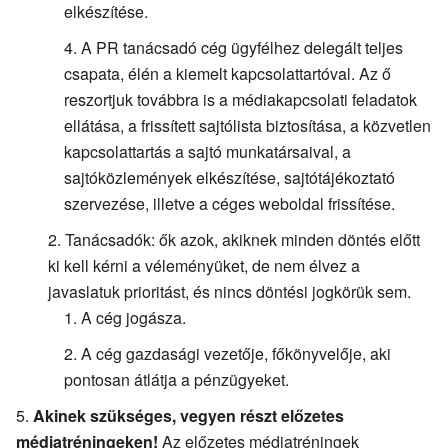
elkészítése.
A PR tanácsadó cég ügyfélhez delegált teljes
csapata, élén a kiemelt kapcsolattartóval. Az ő
reszortjuk továbbra is a médiakapcsolati feladatok
ellátása, a frissített sajtólista biztosítása, a közvetlen
kapcsolattartás a sajtó munkatársaival, a
sajtóközlemények elkészítése, sajtótájékoztató
szervezése, illetve a céges weboldal frissítése.
Tanácsadók: ők azok, akiknek minden döntés előtt
ki kell kérni a véleményüket, de nem élvez a
javaslatuk prioritást, és nincs döntési jogkörük sem.
A cég jogásza.
A cég gazdasági vezetője, főkönyvelője, aki
pontosan átlátja a pénzügyeket.
Akinek szükséges, vegyen részt előzetes
médiatréningeken!
Az előzetes médiatréningek