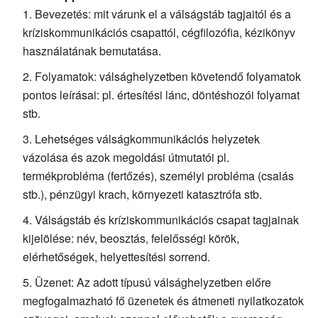
Bevezetés: mit várunk el a válságstáb tagjaitól és a
kríziskommunikációs csapattól, cégfilozófia, kézikönyv
használatának bemutatása.
Folyamatok: válsághelyzetben követendő folyamatok
pontos leírásai: pl. értesítési lánc, döntéshozói folyamat
stb.
Lehetséges válságkommunikációs helyzetek
vázolása és azok megoldási útmutatói pl.
termékprobléma (fertőzés), személyi probléma (csalás
stb.), pénzügyi krach, környezeti katasztrófa stb.
Válságstáb és kríziskommunikációs csapat tagjainak
kijelölése: név, beosztás, felelősségi körök,
elérhetőségek, helyettesítési sorrend.
Üzenet: Az adott típusú válsághelyzetben előre
megfogalmazható fő üzenetek és átmeneti nyilatkozatok