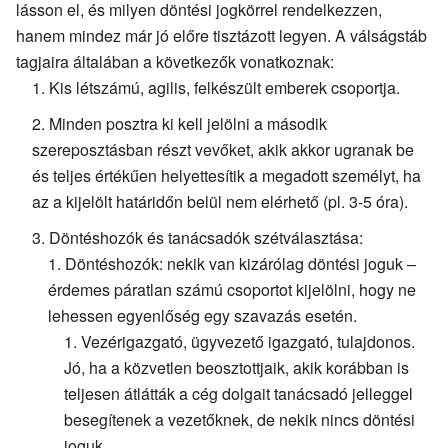
lásson el, és milyen döntési jogkörrel rendelkezzen,
hanem mindez már jó előre tisztázott legyen. A válságstáb
tagjaira általában a következők vonatkoznak:
Kis létszámú, agilis, felkészült emberek csoportja.
Minden posztra ki kell jelölni a második
szereposztásban részt vevőket, akik akkor ugranak be
és teljes értékűen helyettesítik a megadott személyt, ha
az a kijelölt határidőn belül nem elérhető (pl. 3-5 óra).
Döntéshozók és tanácsadók szétválasztása:
Döntéshozók: nekik van kizárólag döntési joguk –
érdemes páratlan számú csoportot kijelölni, hogy ne
lehessen egyenlőség egy szavazás esetén.
Vezérigazgató, ügyvezető igazgató, tulajdonos.
Jó, ha a közvetlen beosztottjaik, akik korábban is
teljesen átlátták a cég dolgait tanácsadó jelleggel
besegítenek a vezetőknek, de nekik nincs döntési
joguk.