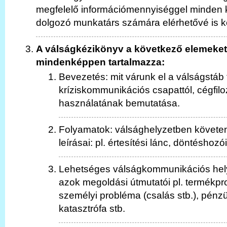
megfelelő információmennyiséggel minden 
dolgozó munkatárs számára elérhetővé is kel
A válságkézikönyv a következő elemeket 
mindenképpen tartalmazza:
Bevezetés: mit várunk el a válságstáb t
kríziskommunikációs csapattól, cégfilo
használatának bemutatása.
Folyamatok: válsághelyzetben követe
leírásai: pl. értesítési lánc, döntéshozó
Lehetséges válságkommunikációs hel
azok megoldási útmutatói pl. termékpr
személyi probléma (csalás stb.), pénzü
katasztrófa stb.