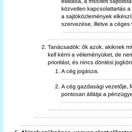
ellátása, a frissített sajtólist
közvetlen kapcsolattartás a
a sajtóközlemények elkészít
szervezése, illetve a céges 
Tanácsadók: ők azok, akiknek min
kell kérni a véleményüket, de ne
prioritást, és nincs döntési jogkö
A cég jogásza.
A cég gazdasági vezetője, f
pontosan átlátja a pénzügye