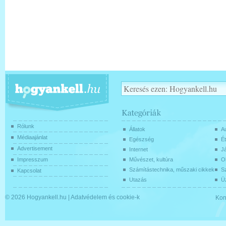
Rólunk
Állatok
Au
Médiaajánlat
Egészség
Ét
Advertisement
Internet
J
Impresszum
Művészet, kultúra
O
Számítástechnika, műszaki cikkek
Sz
Kapcsolat
Utazás
Üz
© 2026
Hogyankell.hu
|
Adatvédelem és cookie-k
Kon