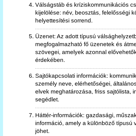
Válságstáb és kríziskommunikációs cs
kijelölése: név, beosztás, felelősségi 
helyettesítési sorrend.
Üzenet: Az adott típusú válsághelyzet
megfogalmazható fő üzenetek és átmen
szövegei, amelyek azonnal elővehető
érdekében.
Sajtókapcsolati információk: kommuniká
személy neve, elérhetőségei, általán
elvek meghatározása, friss sajtólista, i
segédlet.
Háttér-információk: gazdasági, műsza
információ, amely a különböző típusú 
jöhet.