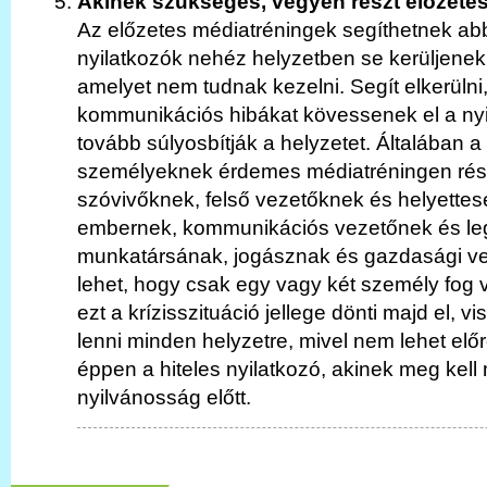
Akinek szükséges, vegyen részt előzete
Az előzetes médiatréningek segíthetnek ab
nyilatkozók nehéz helyzetben se kerüljenek
amelyet nem tudnak kezelni. Segít elkerülni
kommunikációs hibákat kövessenek el a ny
tovább súlyosbítják a helyzetet. Általában 
személyeknek érdemes médiatréningen rész
szóvivőknek, felső vezetőknek és helyettese
embernek, kommunikációs vezetőnek és le
munkatársának, jogásznak és gazdasági v
lehet, hogy csak egy vagy két személy fog v
ezt a krízisszituáció jellege dönti majd el, vi
lenni minden helyzetre, mivel nem lehet előr
éppen a hiteles nyilatkozó, akinek meg kell 
nyilvánosság előtt.