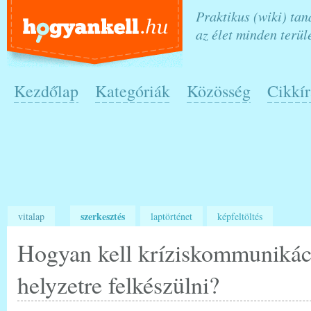
Praktikus (wiki) ta
az élet minden terül
Kezdőlap
Kategóriák
Közösség
Cikkír
szerkesztés
vitalap
laptörténet
képfeltöltés
Hogyan kell kríziskommunikác
helyzetre felkészülni?