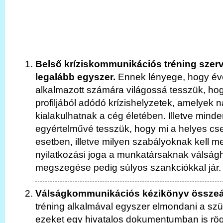
Belső kríziskommunikációs tréning szer
legalább egyszer.
Ennek lényege, hogy év
alkalmazott számára világossá tesszük, ho
profiljából adódó krízishelyzetek, amelyek 
kialakulhatnak a cég életében. Illetve mind
egyértelművé tesszük, hogy mi a helyes cse
esetben, illetve milyen szabályoknak kell meg
nyilatkozási joga a munkatársaknak válság
megszegése pedig súlyos szankciókkal jár.
Válságkommunikációs kézikönyv összeál
tréning alkalmával egyszer elmondani a sz
ezeket egy hivatalos dokumentumban is rögzí