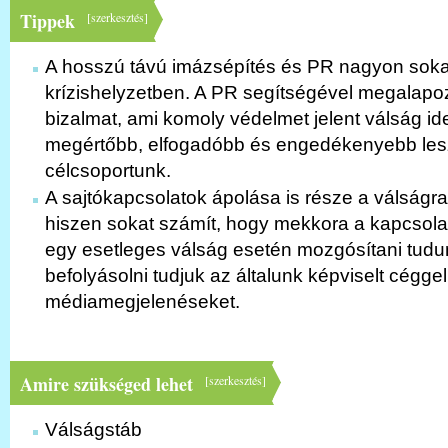
Tippek
[
szerkesztés
]
A hosszú távú imázsépítés és PR nagyon sokat
krízishelyzetben. A PR segítségével megalapoz
bizalmat, ami komoly védelmet jelent válság id
megértőbb, elfogadóbb és engedékenyebb les
célcsoportunk.
A sajtókapcsolatok ápolása is része a válságra
hiszen sokat számít, hogy mekkora a kapcsola
egy esetleges válság esetén mozgósítani tudun
befolyásolni tudjuk az általunk képviselt cégge
médiamegjelenéseket.
Amire szükséged lehet
[
szerkesztés
]
Válságstáb