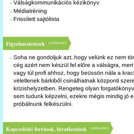
Válságkommunikációs kézikönyv
Médiatréning
Frissített sajtólista
Figyelmeztetések
[
szerkesztés
]
Soha ne gondoljuk azt, hogy velünk ez nem tö
cég azért nem készül fel előre a válságra, mert 
vagy túl profi ahhoz, hogy beüssön nála a kra
véletlenek bárkiből csinálhatnak központi szer
krízishelyzetben. Rengeteg olyan forgatókönyv l
sem tudunk képzelni, ezekre mégis mindig jó e
próbálnunk felkészülni.
Kapcsolódó források, hivatkozások
[
szerkesztés
]