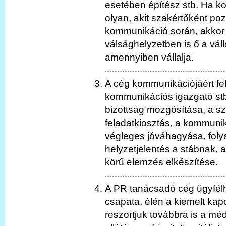
esetében építész stb. Ha ko
olyan, akit szakértőként poz
kommunikáció során, akkor
válsághelyzetben is ő a váll
amennyiben vállalja.
A cég kommunikációjáért fe
kommunikációs igazgató stb.
bizottság mozgósítása, a s
feladatkiosztás, a kommuni
végleges jóváhagyása, fol
helyzetjelentés a stábnak, a
körű elemzés elkészítése.
A PR tanácsadó cég ügyfélhe
csapata, élén a kiemelt kapc
reszortjuk továbbra is a méd