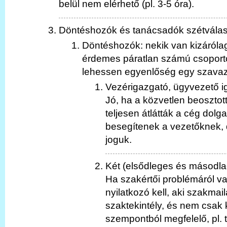
belül nem elérhető (pl. 3-5 óra).
Döntéshozók és tanácsadók szétválas
Döntéshozók: nekik van kizárólag
érdemes páratlan számú csoportot
lehessen egyenlőség egy szavaz
Vezérigazgató, ügyvezető ig
Jó, ha a közvetlen beosztott
teljesen átlátták a cég dolga
besegítenek a vezetőknek, 
joguk.
Két (elsődleges és másodla
Ha szakértői problémáról va
nyilatkozó kell, aki szakmail
szaktekintély, és nem csa
szempontból megfelelő, pl. 