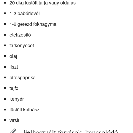
20 dkg füstölt tarja vagy oldalas
1-2 babérlevél
1-2 gerezd fokhagyma
ételízesítő
tárkonyecet
olaj
liszt
pirospaprika
tejföl
kenyér
füstölt kolbász
virsli
Felhasznált források, kapcsolódó