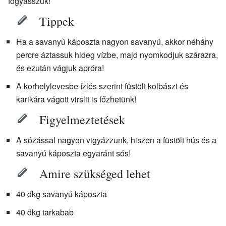
fogyasszuk!
Tippek
Ha a savanyú káposzta nagyon savanyú, akkor néhány
percre áztassuk hideg vízbe, majd nyomkodjuk szárazra,
és ezután vágjuk apróra!
A korhelylevesbe ízlés szerint füstölt kolbászt és
karikára vágott virslit is főzhetünk!
Figyelmeztetések
A sózással nagyon vigyázzunk, hiszen a füstölt hús és a
savanyú káposzta egyaránt sós!
Amire szükséged lehet
40 dkg savanyú káposzta
40 dkg tarkabab