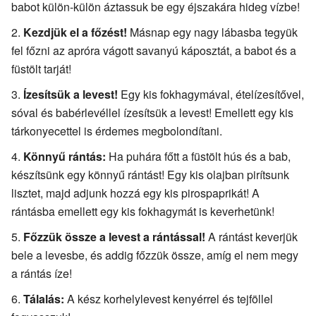
babot külön-külön áztassuk be egy éjszakára hideg vízbe!
Kezdjük el a főzést!
Másnap egy nagy lábasba tegyük
fel főzni az apróra vágott savanyú káposztát, a babot és a
füstölt tarját!
Ízesítsük a levest!
Egy kis fokhagymával, ételízesítővel,
sóval és babérlevéllel ízesítsük a levest! Emellett egy kis
tárkonyecettel is érdemes megbolondítani.
Könnyű rántás:
Ha puhára főtt a füstölt hús és a bab,
készítsünk egy könnyű rántást! Egy kis olajban pirítsunk
lisztet, majd adjunk hozzá egy kis pirospaprikát! A
rántásba emellett egy kis fokhagymát is keverhetünk!
Főzzük össze a levest a rántással!
A rántást keverjük
bele a levesbe, és addig főzzük össze, amíg el nem megy
a rántás íze!
Tálalás:
A kész korhelylevest kenyérrel és tejföllel