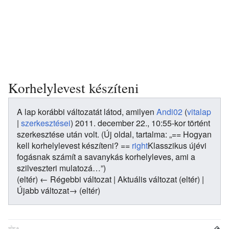
Korhelylevest készíteni
A lap korábbi változatát látod, amilyen
Andi02
(
vitalap
|
szerkesztései
)
2011. december 22., 10:55-kor történt
szerkesztése után volt.
(Új oldal, tartalma: „== Hogyan
kell korhelylevest készíteni? ==
right
Klasszikus újévi
fogásnak számít a savanykás korhelyleves, ami a
szilveszteri mulatozá…”)
(eltér) ← Régebbi változat | Aktuális változat (eltér) |
Újabb változat→ (eltér)