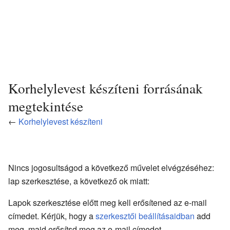
Korhelylevest készíteni forrásának
megtekintése
←
Korhelylevest készíteni
Nincs jogosultságod a következő művelet elvégzéséhez:
lap szerkesztése, a következő ok miatt:
Lapok szerkesztése előtt meg kell erősítened az e-mail
címedet. Kérjük, hogy a
szerkesztői beállításaidban
add
meg, majd erősítsd meg az e-mail címedet.