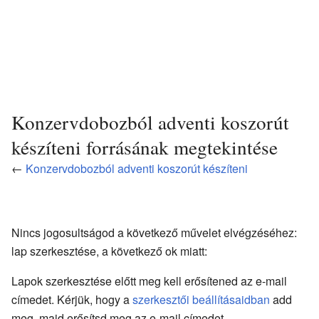
Konzervdobozból adventi koszorút
készíteni forrásának megtekintése
←
Konzervdobozból adventi koszorút készíteni
Nincs jogosultságod a következő művelet elvégzéséhez:
lap szerkesztése, a következő ok miatt:
Lapok szerkesztése előtt meg kell erősítened az e-mail
címedet. Kérjük, hogy a
szerkesztői beállításaidban
add
meg, majd erősítsd meg az e-mail címedet.