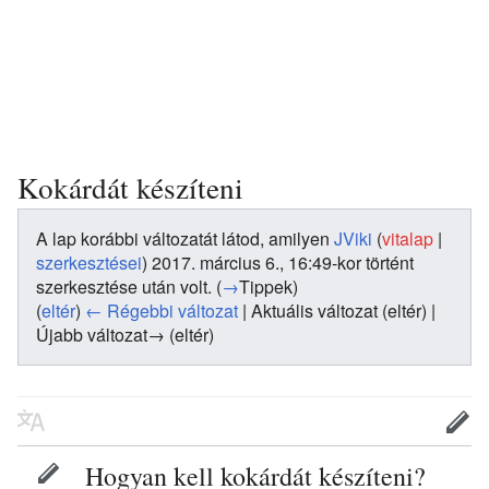
Kokárdát készíteni
A lap korábbi változatát látod, amilyen
JViki
(
vitalap
|
szerkesztései
)
2017. március 6., 16:49-kor történt
szerkesztése után volt.
(
→
Tippek
)
(
eltér
)
← Régebbi változat
| Aktuális változat (eltér) |
Újabb változat→ (eltér)
Hogyan kell kokárdát készíteni?