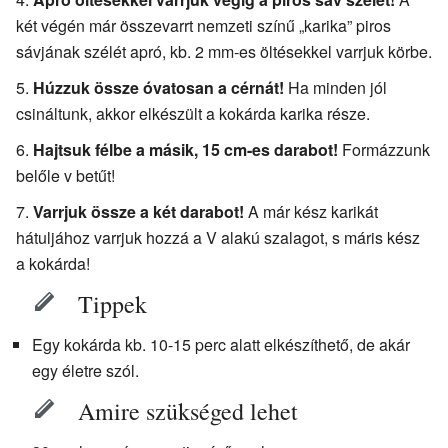
két végén már összevarrt nemzeti színű „karika” piros
sávjának szélét apró, kb. 2 mm-es öltésekkel varrjuk körbe.
Húzzuk össze óvatosan a cérnát!
Ha minden jól
csináltunk, akkor elkészült a kokárda karika része.
Hajtsuk félbe a másik, 15 cm-es darabot!
Formázzunk
belőle v betűt!
Varrjuk össze a két darabot!
A már kész karikát
hátuljához varrjuk hozzá a V alakú szalagot, s máris kész
a kokárda!
Tippek
Egy kokárda kb. 10-15 perc alatt elkészíthető, de akár
egy életre szól.
Amire szükséged lehet