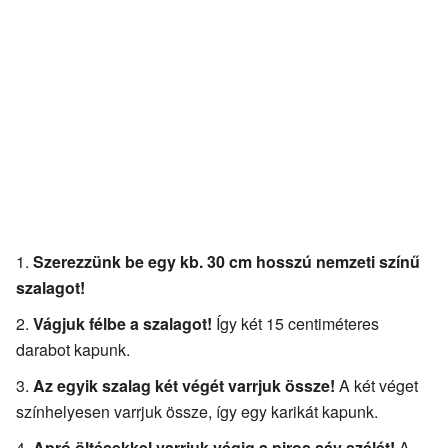
Szerezzünk be egy kb. 30 cm hosszú nemzeti színű
szalagot!
Vágjuk félbe a szalagot!
Így két 15 centiméteres
darabot kapunk.
Az egyik szalag két végét varrjuk össze!
A két véget
színhelyesen varrjuk össze, így egy karikát kapunk.
Apró öltésekkel varrjuk végig a piros sáv szélét!
A