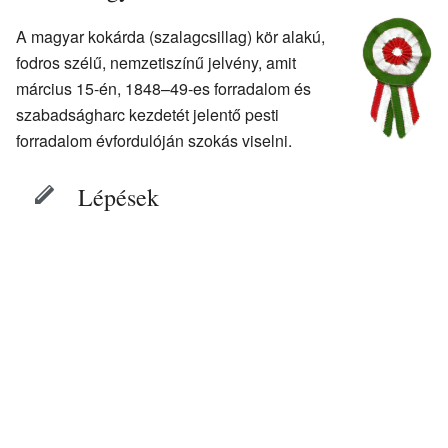
A magyar kokárda (szalagcsillag) kör alakú,
fodros szélű, nemzetiszínű jelvény, amit
március 15-én, 1848–49-es forradalom és
szabadságharc kezdetét jelentő pesti
forradalom évfordulóján szokás viselni.
Lépések