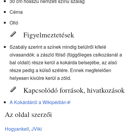
30 cm hosszú nemzeti színű szalag
Cérna
Olló
Figyelmeztetések
Szabály szerint a színek mindig belülről kifelé
olvasandók: a zászló fölső (függőleges csíkozásnál a
bal oldali) része kerül a kokárda belsejébe, az alsó
része pedig a külső szélére. Ennek megfelelően
helyesen kívülre kerül a zöld.
Kapcsolódó források, hivatkozások
A Kokárdáról a Wikipédián
Az oldal szerzői
Hogyankell
,
JViki