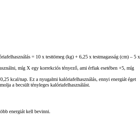
óriafelhasználás = 10 x testtömeg (kg) + 6,25 x testmagasság (cm) – 5 x
asználni, míg X egy korrekciós tényező, ami érfiak esetében +5, míg
5 kcal/nap. Ez a nyugalmi kalóriafelhasználás, ennyi energiát éget
olja a becsült tényleges kalóriafelhasználást.
öbb energiát kell bevinni.