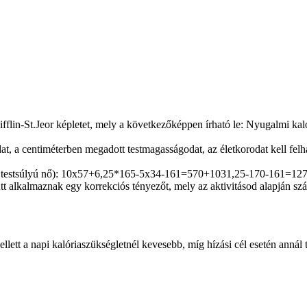
fflin-St.Jeor képletet, mely a következőképpen írható le: Nyugalmi kal
, a centiméterben megadott testmagasságodat, az életkorodat kell felh
m testsúlyú nő): 10x57+6,25*165-5x34-161=570+1031,25-170-161=1270,2
 alkalmaznak egy korrekciós tényezőt, mely az aktivitásod alapján szám
lett a napi kalóriaszükségletnél kevesebb, míg hízási cél esetén annál t