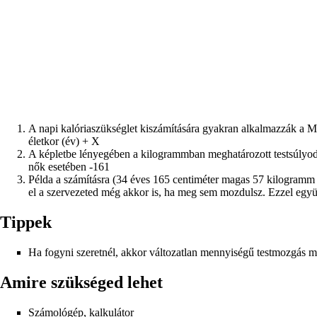
A napi kalóriaszükséglet kiszámítására gyakran alkalmazzák a Mi
életkor (év) + X
A képletbe lényegében a kilogrammban meghatározott testsúlyodat
nők esetében -161
Példa a számításra (34 éves 165 centiméter magas 57 kilogram
el a szervezeted még akkor is, ha meg sem mozdulsz. Ezzel együtt
Tippek
Ha fogyni szeretnél, akkor változatlan mennyiségű testmozgás mel
Amire szükséged lehet
Számológép, kalkulátor