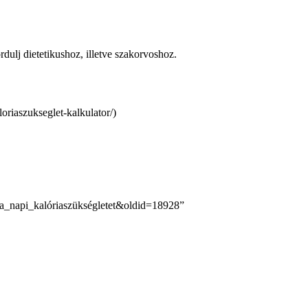
ulj dietetikushoz, illetve szakorvoshoz.
i_a_napi_kalóriaszükségletet&oldid=18928
”