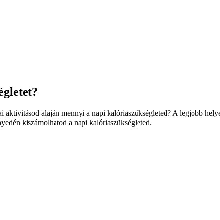
égletet?
kai aktivitásod alaján mennyi a napi kalóriaszükségleted? A legjobb hel
nnyedén kiszámolhatod a napi kalóriaszükségleted.