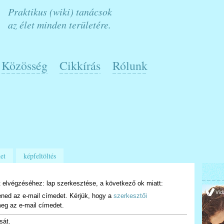
Praktikus (wiki) tanácsok
az élet minden területére.
Közösség
Cikkírás
Rólunk
et
képfeltöltés
 elvégzéséhez: lap szerkesztése, a következő ok miatt:
ened az e-mail címedet. Kérjük, hogy a
szerkesztői
eg az e-mail címedet.
sát.