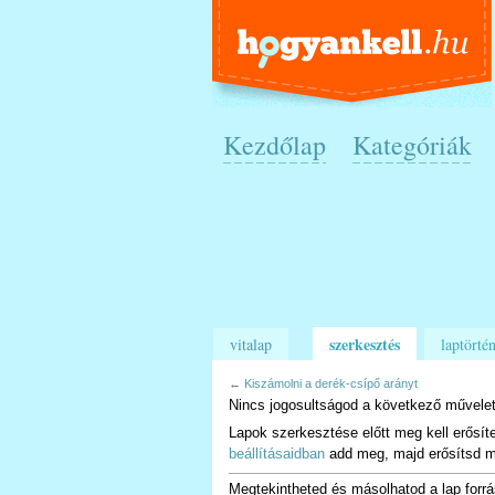
Kezdőlap
Kategóriák
szerkesztés
vitalap
laptörtén
←
Kiszámolni a derék-csípő arányt
Nincs jogosultságod a következő művelet
Lapok szerkesztése előtt meg kell erősít
beállításaidban
add meg, majd erősítsd m
Megtekintheted és másolhatod a lap forrá