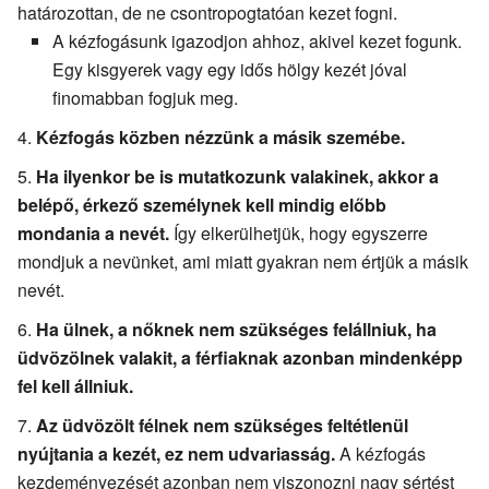
határozottan, de ne csontropogtatóan kezet fogni.
A kézfogásunk igazodjon ahhoz, akivel kezet fogunk.
Egy kisgyerek vagy egy idős hölgy kezét jóval
finomabban fogjuk meg.
Kézfogás közben nézzünk a másik szemébe.
Ha ilyenkor be is mutatkozunk valakinek, akkor a
belépő, érkező személynek kell mindig előbb
mondania a nevét.
Így elkerülhetjük, hogy egyszerre
mondjuk a nevünket, ami miatt gyakran nem értjük a másik
nevét.
Ha ülnek, a nőknek nem szükséges felállniuk, ha
üdvözölnek valakit, a férfiaknak azonban mindenképp
fel kell állniuk.
Az üdvözölt félnek nem szükséges feltétlenül
nyújtania a kezét, ez nem udvariasság.
A kézfogás
kezdeményezését azonban nem viszonozni nagy sértést