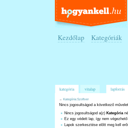
Kezdőlap
Kategóriák
kategória
vitalap
lapforrás
←
Kategória:Szoftver
Nincs jogosultságod a következő művelet
Nincs jogosultságod a(z)
Kategória
né
Ez egy védett lap, így nem végezhető
Lapok szerkesztése előtt meg kell erő