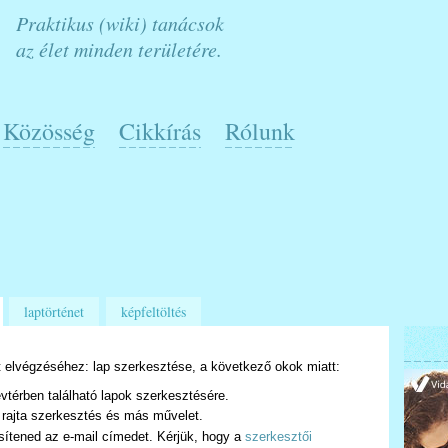
Praktikus (wiki) tanácsok
az élet minden területére.
Közösség
Cikkírás
Rólunk
laptörténet
képfeltöltés
 elvégzéséhez: lap szerkesztése, a következő okok miatt:
vtérben található lapok szerkesztésére.
 rajta szerkesztés és más művelet.
sítened az e-mail címedet. Kérjük, hogy a
szerkesztői