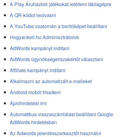
A Play Áruházból játékokat letölteni táblagépre
A QR-kódot leolvasni
A YouTube csatornán a borítóképet beállítani
Hogyankell.hu:Adminisztrátorok
AdWords kampányt indítani
AdWords ügynökséget/szakértőt választani
Affiliate kampányt indítani
Alkalmazni az automatizált e-maileket
Android mobilt frissíteni
Apróhirdetést írni
Automatikus visszaszámlálást beállítani Google
AdWords hirdetésben
Az Adwords jelentésszerkesztőt használni