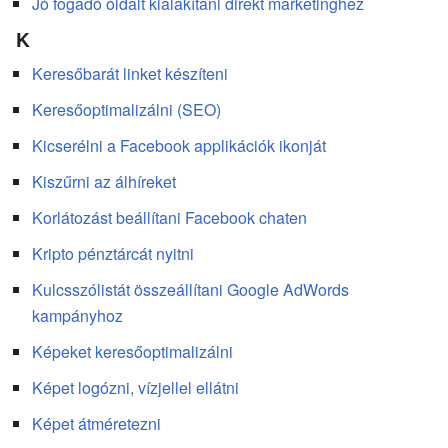
Jó fogadó oldalt kialakítani direkt marketinghez
K
Keresőbarát linket készíteni
Keresőoptimalizálni (SEO)
Kicserélni a Facebook applikációk ikonját
Kiszűrni az álhíreket
Korlátozást beállítani Facebook chaten
Kripto pénztárcát nyitni
Kulcsszólistát összeállítani Google AdWords
kampányhoz
Képeket keresőoptimalizálni
Képet logózni, vízjellel ellátni
Képet átméretezni