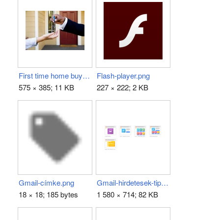
First time home buyer.jpg
Flash-player.png
575 × 385; 11 KB
227 × 222; 2 KB
Gmail-címke.png
Gmail-hirdetesek-tipusai.png
18 × 18; 185 bytes
1 580 × 714; 82 KB