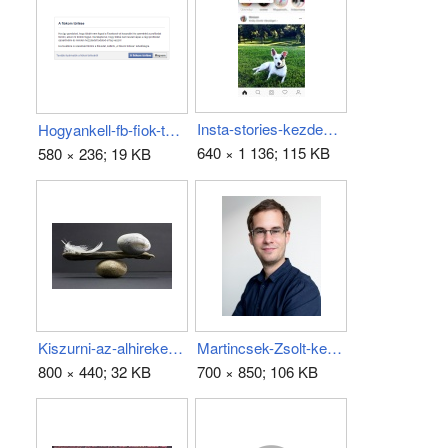
Insta-stories-kezdes.jpg
Hogyankell-fb-fiok-torles.png
640 × 1 136; 115 KB
580 × 236; 19 KB
Kiszurni-az-alhireket.jpg
Martincsek-Zsolt-kep.jpg
800 × 440; 32 KB
700 × 850; 106 KB