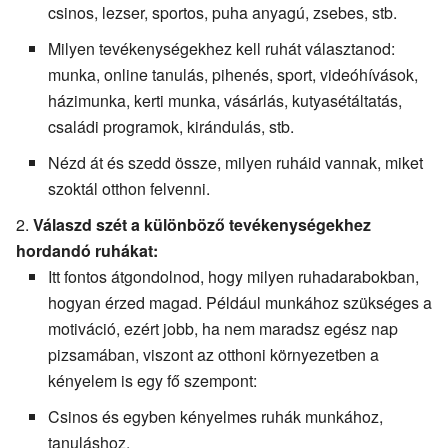
csinos, lezser, sportos, puha anyagú, zsebes, stb.
Milyen tevékenységekhez kell ruhát választanod:
munka, online tanulás, pihenés, sport, videóhívások,
házimunka, kerti munka, vásárlás, kutyasétáltatás,
családi programok, kirándulás, stb.
Nézd át és szedd össze, milyen ruháid vannak, miket
szoktál otthon felvenni.
Válaszd szét a különböző tevékenységekhez
hordandó ruhákat:
Itt fontos átgondolnod, hogy milyen ruhadarabokban,
hogyan érzed magad. Például munkához szükséges a
motiváció, ezért jobb, ha nem maradsz egész nap
pizsamában, viszont az otthoni környezetben a
kényelem is egy fő szempont:
Csinos és egyben kényelmes ruhák munkához,
tanuláshoz.