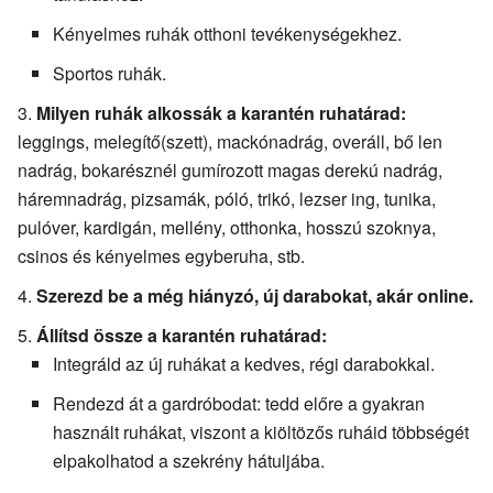
Kényelmes ruhák otthoni tevékenységekhez.
Sportos ruhák.
Milyen ruhák alkossák a karantén ruhatárad:
leggings, melegítő(szett), mackónadrág, overáll, bő len
nadrág, bokarésznél gumírozott magas derekú nadrág,
háremnadrág, pizsamák, póló, trikó, lezser ing, tunika,
pulóver, kardigán, mellény, otthonka, hosszú szoknya,
csinos és kényelmes egyberuha, stb.
Szerezd be a még hiányzó, új darabokat, akár online.
Állítsd össze a karantén ruhatárad:
Integráld az új ruhákat a kedves, régi darabokkal.
Rendezd át a gardróbodat: tedd előre a gyakran
használt ruhákat, viszont a kiöltözős ruháid többségét
elpakolhatod a szekrény hátuljába.