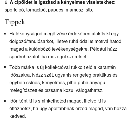
A cipőidet is igazítsd a kényelmes viseletekhez
:
sportcipő, tornacipő, papucs, mamusz, stb.
Tippek
Hatékonyságod megőrzése érdekében alakíts ki egy
dolgozó/tanulósarkot, illetve ruháiddal is motiválhatod
magad a különböző tevékenységekre. Például húzz
sportruházatot, ha mozogni szeretnél.
Több márka is új kollekcióval rukkolt elő a karantén
időszakra. Nézz szét, ugyanis rengeteg praktikus és
egyben csinos, kényelmes, pihe-puha anyagú
melegítőszett és pizsama közül válogathatsz.
Időnként ki is sminkelheted magad, illetve ki is
öltözhetsz, ha úgy ápoltabbnak érzed magad, van hozzá
kedved.