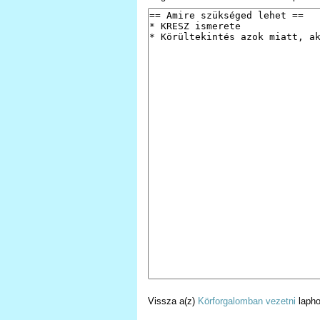
Vissza a(z)
Körforgalomban vezetni
lapho