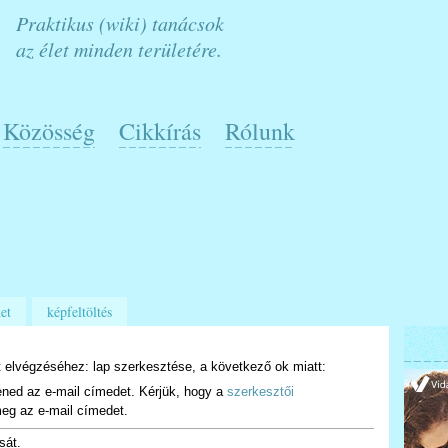
Praktikus (wiki) tanácsok
az élet minden területére.
Közösség
Cikkírás
Rólunk
et
képfeltöltés
 elvégzéséhez: lap szerkesztése, a következő ok miatt:
ened az e-mail címedet. Kérjük, hogy a
szerkesztői
eg az e-mail címedet.
sát.