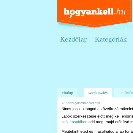
Kezdőlap
Kategóriák
szerkesztés
vitalap
laptörtén
←
Körforgalomban vezetni
Nincs jogosultságod a következő művelet
Lapok szerkesztése előtt meg kell erősít
beállításaidban
add meg, majd erősítsd m
Megtekintheted és másolhatod a lap forrá