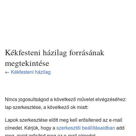
Kékfesteni házilag forrásának
megtekintése
←
Kékfesteni házilag
Nincs jogosultságod a következő művelet elvégzéséhez:
lap szerkesztése, a következő ok miatt:
Lapok szerkesztése előtt meg kell erősítened az e-mail
címedet. Kérjük, hogy a
szerkesztői beállításaidban
add
meg, majd erősítsd meg az e-mail címedet.