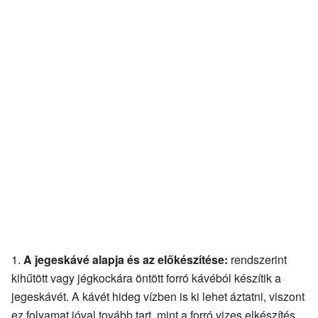
A jegeskávé alapja és az előkészítése:
rendszerint
kihűtött vagy jégkockára öntött forró kávéból készítik a
jegeskávét. A kávét hideg vízben is ki lehet áztatni, viszont
ez folyamat jóval tovább tart, mint a forró vizes elkészítés.