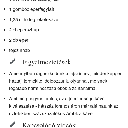
1 gombóc eperfagylalt
1,25 cl hideg feketekávé
2 cl eperszirup
2 db eper
tejszínhab
Figyelmeztetések
Amennyiben ragaszkodunk a tejszínhez, mindenképpen
háztáji termékkel dolgozzunk, olyannal, melynek
legalább harmincszázalékos a zsírtartalma.
Ami még nagyon fontos, az a jó minőségű kávé
kiválasztása - hétszáz forintos áron már találhatunk az
üzletekben százszázalékos Arabica kávét.
Kapcsolódó videók