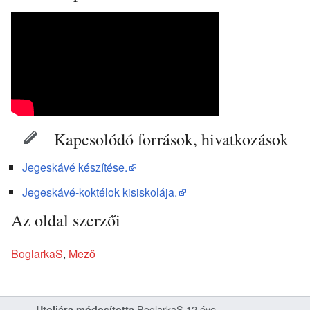
Kapcsolódó források, hivatkozások
Jegeskávé készítése.
Jegeskávé-koktélok kisiskolája.
Az oldal szerzői
BoglarkaS
,
Mező
BoglarkaS
12 éve
Utoljára módosította