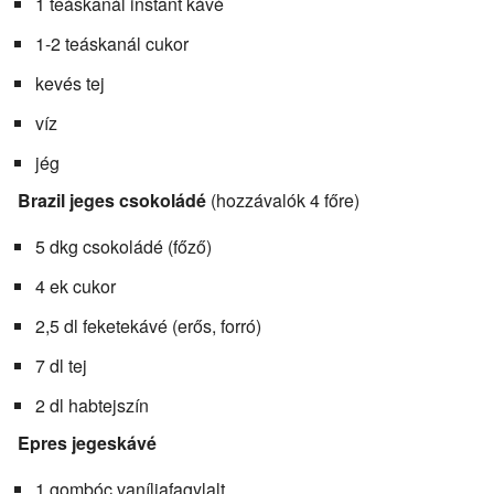
1 teáskanál instant kávé
1-2 teáskanál cukor
kevés tej
víz
jég
Brazil jeges csokoládé
(hozzávalók 4 főre)
5 dkg csokoládé (főző)
4 ek cukor
2,5 dl feketekávé (erős, forró)
7 dl tej
2 dl habtejszín
Epres jegeskávé
1 gombóc vaníliafagylalt