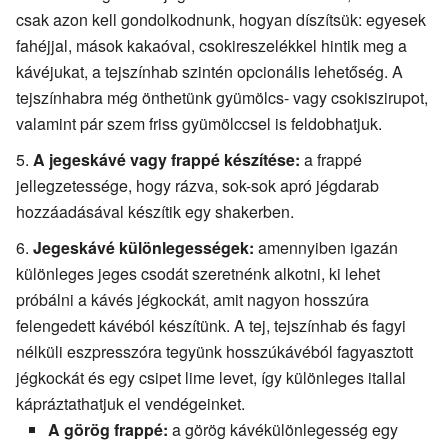
csak azon kell gondolkodnunk, hogyan díszítsük: egyesek
fahéjjal, mások kakaóval, csokireszelékkel hintik meg a
kávéjukat, a tejszínhab szintén opcionális lehetőség. A
tejszínhabra még önthetünk gyümölcs- vagy csokiszirupot,
valamint pár szem friss gyümölccsel is feldobhatjuk.
A jegeskávé vagy frappé készítése:
a frappé
jellegzetessége, hogy rázva, sok-sok apró jégdarab
hozzáadásával készítik egy shakerben.
Jegeskávé különlegességek:
amennyiben igazán
különleges jeges csodát szeretnénk alkotni, ki lehet
próbálni a kávés jégkockát, amit nagyon hosszúra
felengedett kávéból készítünk. A tej, tejszínhab és fagyi
nélküli eszpresszóra tegyünk hosszúkávéból fagyasztott
jégkockát és egy csipet lime levet, így különleges itallal
kápráztathatjuk el vendégeinket.
A görög frappé:
a görög kávékülönlegesség egy