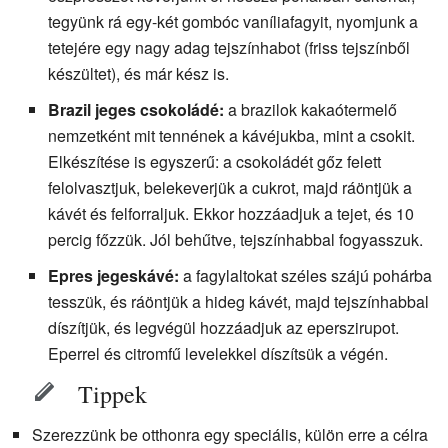
tegyünk rá egy-két gombóc vaníliafagyit, nyomjunk a
tetejére egy nagy adag tejszínhabot (friss tejszínből
készültet), és már kész is.
Brazil jeges csokoládé:
a brazilok kakaótermelő
nemzetként mit tennének a kávéjukba, mint a csokit.
Elkészítése is egyszerű: a csokoládét gőz felett
felolvasztjuk, belekeverjük a cukrot, majd ráöntjük a
kávét és felforraljuk. Ekkor hozzáadjuk a tejet, és 10
percig főzzük. Jól behűtve, tejszínhabbal fogyasszuk.
Epres jegeskávé:
a fagylaltokat széles szájú pohárba
tesszük, és ráöntjük a hideg kávét, majd tejszínhabbal
díszítjük, és legvégül hozzáadjuk az eperszirupot.
Eperrel és citromfű levelekkel díszítsük a végén.
Tippek
Szerezzünk be otthonra egy speciális, külön erre a célra