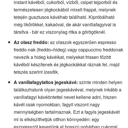
instant kávéból, cukorból, vízből, csipet tejporból és
természetesen jégkockából mixelt frappé, melynek
tetején gusztusos kávéhab található. Kipróbálható
még likőrökkel, kakaóval, de akár vaníliafagyival is
társítva - bár ez viszonylag ritka a görögöknél.
Az olasz freddo:
az olaszok egyszerűen espresso
freddo-nak (freddo=hideg) vagy cappuccino freddonak
nevezik a hideg kávéikat, melyeket frissen főzött
kávéból készítenek és jégkockákkal ráznak fel, majd
tetszés szerint ízesítik.
A vaníliafagylaltos jegeskávé:
szinte minden helyen
találkozhatunk olyan jegeskávéval, melynek inkább a
vaníliafagyi kávéöntettel nevet kellene adni, hiszen
kávét csak nyomokban, fagyit viszont nagy
mennyiségben tartalmaznak. Ezt a fagyis jegeskávét
mi is elkészíthetjük otthon könnyedén: egy
eszpresszót keverjünk el hosszú pohárban cukorral,