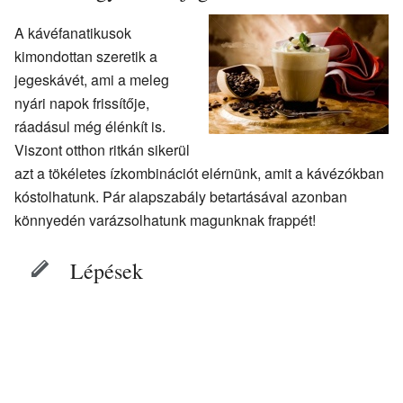
A kávéfanatikusok
kimondottan szeretik a
jegeskávét, ami a meleg
nyári napok frissítője,
ráadásul még élénkít is.
Viszont otthon ritkán sikerül
azt a tökéletes ízkombinációt elérnünk, amit a kávézókban
kóstolhatunk. Pár alapszabály betartásával azonban
könnyedén varázsolhatunk magunknak frappét!
Lépések