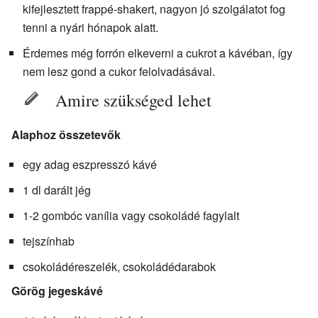
kifejlesztett frappé-shakert, nagyon jó szolgálatot fog
tenni a nyári hónapok alatt.
Érdemes még forrón elkeverni a cukrot a kávéban, így
nem lesz gond a cukor felolvadásával.
Amire szükséged lehet
Alaphoz összetevők
egy adag eszpresszó kávé
1 dl darált jég
1-2 gombóc vanília vagy csokoládé fagylalt
tejszínhab
csokoládéreszelék, csokoládédarabok
Görög jegeskávé