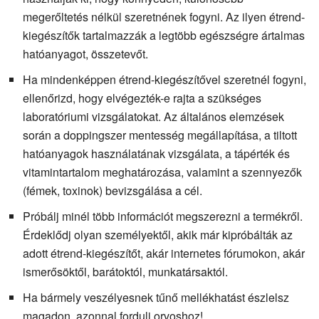
megerőltetés nélkül szeretnének fogyni. Az ilyen étrend-
kiegészítők tartalmazzák a legtöbb egészségre ártalmas
hatóanyagot, összetevőt.
Ha mindenképpen étrend-kiegészítővel szeretnél fogyni,
ellenőrizd, hogy elvégezték-e rajta a szükséges
laboratóriumi vizsgálatokat. Az általános elemzések
során a doppingszer mentesség megállapítása, a tiltott
hatóanyagok használatának vizsgálata, a tápérték és
vitamintartalom meghatározása, valamint a szennyezők
(fémek, toxinok) bevizsgálása a cél.
Próbálj minél több információt megszerezni a termékről.
Érdeklődj olyan személyektől, akik már kipróbálták az
adott étrend-kiegészítőt, akár internetes fórumokon, akár
ismerősöktől, barátoktól, munkatársaktól.
Ha bármely veszélyesnek tűnő mellékhatást észlelsz
magadon, azonnal fordulj orvoshoz!