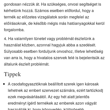
gondosan nézzük át. Ha szükséges, orvosi segítséget is
kérhetünk hozzá. Számos esetben előfordul, hogy a
termék az előzetes vizsgálatok során megfelel az
előírásoknak, de később mégis más hatóanyagokkal kerül
forgalomba.
Ha valamilyen tünetet vagy problémát észlelünk a
használat közben, azonnal hagyjuk abba a szedését.
Súlyosabb esetben forduljunk orvoshoz, illetve lehetőség
van arra is, hogy a hivatalos szervek felé is bejelentsük az
általunk észlelt problémát.
Tippek
A csodafogyasztóknak beállított szerek igen károsak
lehetnek az emberi szervezet számára, ezért tartózkodj
ezek megvásárlásától. Az egy hét alatt jelentős
eredményt ígérő termékek az emberek azon vágyát
használják ki, hogy könnyedén, különösebb