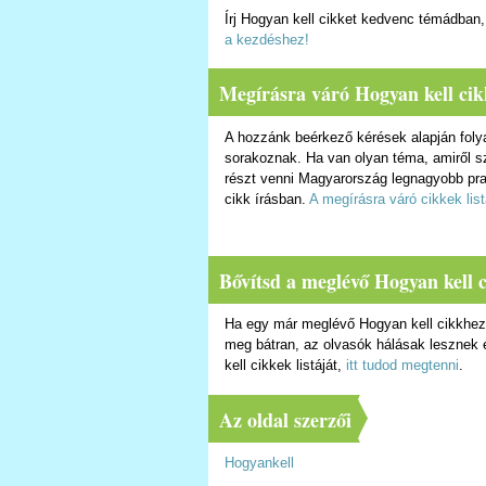
Írj Hogyan kell cikket kedvenc témádban
a kezdéshez!
Megírásra váró Hogyan kell cikk
A hozzánk beérkező kérések alapján folya
sorakoznak. Ha van olyan téma, amiről sz
részt venni Magyarország legnagyobb pra
cikk írásban.
A megírásra váró cikkek listá
Bővítsd a meglévő Hogyan kell 
Ha egy már meglévő Hogyan kell cikkhez 
meg bátran, az olvasók hálásak lesznek 
kell cikkek listáját,
itt tudod megtenni
.
Az oldal szerzői
Hogyankell