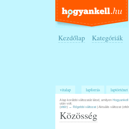
Kezdőlap
Kategóriák
vitalap
lapforrás
laptörténet
A lap korábbi változatát látod, amilyen
Hogyankell
után volt.
(
eltér
)
← Régebbi változat
| Aktuális változat (elté
Közösség