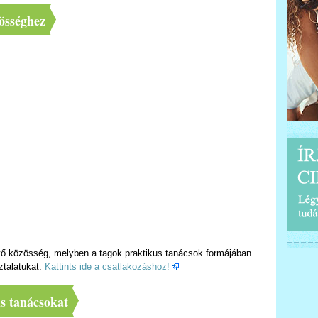
össéghez
ő közösség, melyben a tagok praktikus tanácsok formájában
ztalatukat.
Kattints ide a csatlakozáshoz!
us tanácsokat