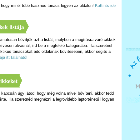
, hogy minél több hasznos tanács legyen az oldalon!
Kattints ide
ek listája
matosan bővítjük azt a listát, melyben a megírásra váró cikkek
ívesen olvasnál, írd be a megfelelő kategóriába. Ha szeretnél
ktikus tanácsokat adó oldalának bővítésében, akkor segíts a
ja itt található!
cikkeket
kapcsán úgy látod, hogy még volna mivel bővíteni, akkor tedd
érte. Ha szeretnéd megnézni a legrövidebb laptörténetű Hogyan