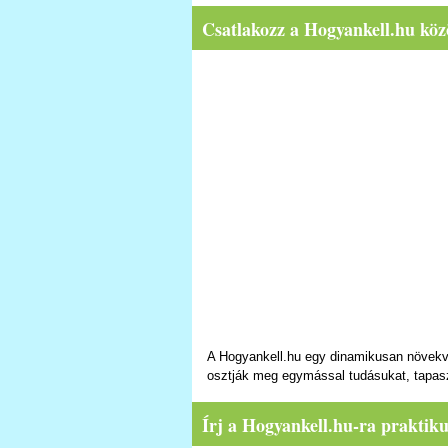
Csatlakozz a Hogyankell.hu köz
A Hogyankell.hu egy dinamikusan növekv
osztják meg egymással tudásukat, tapas
Írj a Hogyankell.hu-ra praktik