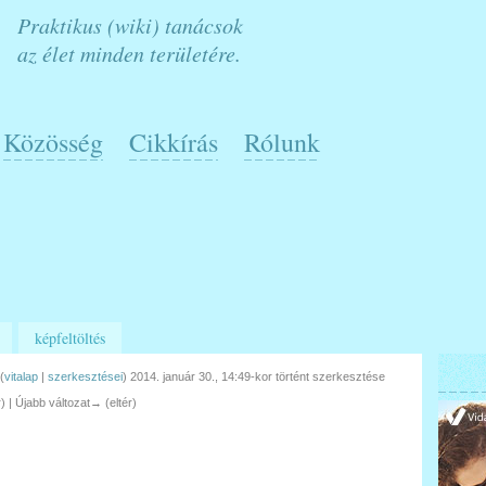
Praktikus (wiki) tanácsok
az élet minden területére.
Közösség
Cikkírás
Rólunk
képfeltöltés
(
vitalap
|
szerkesztései
)
2014. január 30., 14:49-kor történt szerkesztése
r) | Újabb változat→ (eltér)