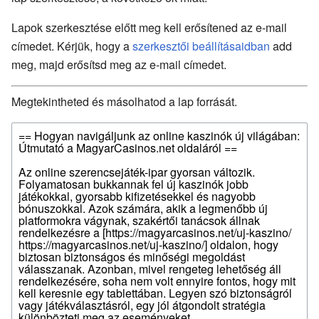
Lapok szerkesztése előtt meg kell erősítened az e-mail
címedet. Kérjük, hogy a
szerkesztői beállításaidban
add
meg, majd erősítsd meg az e-mail címedet.
Megtekintheted és másolhatod a lap forrását.