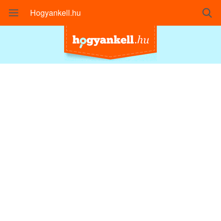
Hogyankell.hu