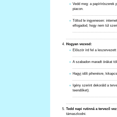
Vedd meg: a papírírószerek po
piacon.
Töltsd le ingyenesen: interne
elfogadod, hogy nem túl sze
Hogyan vezesd:
Először írd fel a leszervezett
A szabadon maradt órákat töl
Hagyj időt pihenésre, kikapcs
Igény szerint dekoráld a terv
teendőket).
Tedd napi rutinná a tervező vez
támaszkodni.