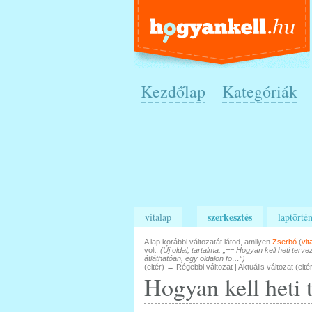
Kezdőlap
Kategóriák
szerkesztés
vitalap
laptörtén
A lap korábbi változatát látod, amilyen
Zserbó
(
vit
volt.
(Új oldal, tartalma: „== Hogyan kell heti terve
átláthatóan, egy oldalon fo…”)
(eltér) ← Régebbi változat | Aktuális változat (elté
Hogyan kell heti t