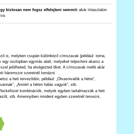
így biztosan nem fogsz elfelejteni semmit:
akár íróasztalon
tva.
vező is, melyben csupán különböző címszavak (például: torna,
 egy oszlopban egymás alatt, melyeket teljesíteni akarsz a
x-szel jelölheted, ha elvégezted őket. A címszavak mellé akár
eti háromszor szeretnél tornázni.
hetsz a heti terveződön, például: „Olvasnivalók a hétre”,
vannak”, „Amiért a héten hálás vagyok”, stb.
l)/leckefüzet kombinációk, melyek egyben tartalmazzák a heti
vezőt, stb. Amennyiben mindent egyben szeretnél tervezni,
]