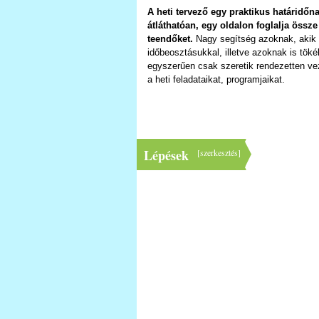
A heti tervező egy praktikus határidőn
átláthatóan, egy oldalon foglalja össze 
teendőket.
Nagy segítség azoknak, akik
időbeosztásukkal, illetve azoknak is tökél
egyszerűen csak szeretik rendezetten ve
a heti feladataikat, programjaikat.
Lépések
[
szerkesztés
]