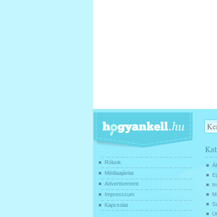
Rólunk
Ál
Médiaajánlat
E
Advertisement
In
Impresszum
Mű
S
Kapcsolat
U