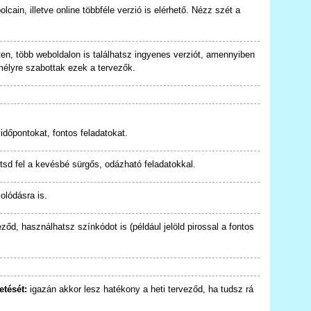
lcain, illetve online többféle verzió is elérhető. Nézz szét a
ten, több weboldalon is találhatsz ingyenes verziót, amennyiben
mélyre szabottak ezek a tervezők.
 időpontokat, fontos feladatokat.
tsd fel a kevésbé sürgős, odázható feladatokkal.
olódásra is.
eződ, használhatsz színkódot is (például jelöld pirossal a fontos
etését:
igazán akkor lesz hatékony a heti terveződ, ha tudsz rá