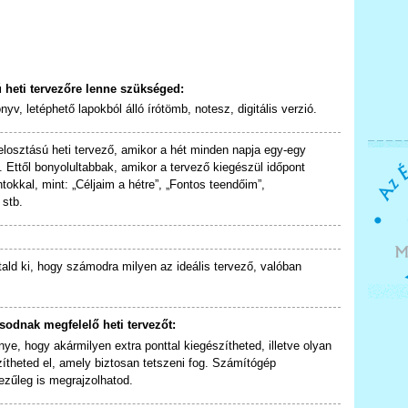
 heti tervezőre lenne szükséged:
, letéphető lapokból álló írótömb, notesz, digitális verzió.
elosztású heti tervező, amikor a hét minden napja egy-egy
. Ettől bonyolultabbak, amikor a tervező kiegészül időpont
ntokkal, mint: „Céljaim a hétre”, „Fontos teendőim”,
 stb.
ald ki, hogy számodra milyen az ideális tervező, valóban
sodnak megfelelő heti tervezőt:
ye, hogy akármilyen extra ponttal kiegészítheted, illetve olyan
ítheted el, amely biztosan tetszeni fog. Számítógép
ezűleg is megrajzolhatod.