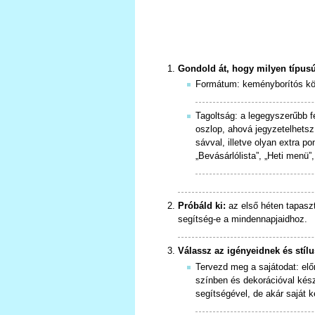
Gondold át, hogy milyen típusú
Formátum: keményborítós könyv
Tagoltság: a legegyszerűbb f
oszlop, ahová jegyzetelhetsz
sávval, illetve olyan extra po
„Bevásárlólista”, „Heti menü”,
Próbáld ki:
az első héten tapaszt
segítség-e a mindennapjaidhoz.
Válassz az igényeidnek és stílu
Tervezd meg a sajátodat: előn
színben és dekorációval kész
segítségével, de akár saját k