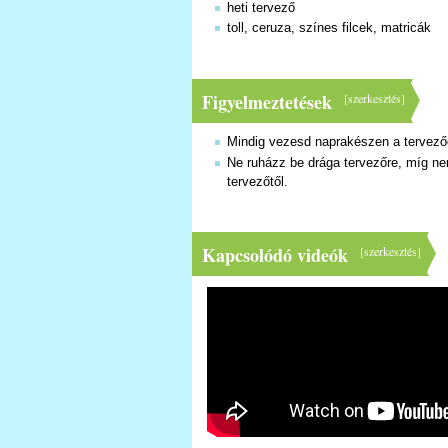
heti tervező
toll, ceruza, színes filcek, matricák
Figyelmeztetések
[
szerkesztés
]
Mindig vezesd naprakészen a tervező
Ne ruházz be drága tervezőre, míg nem
tervezőtől.
Kapcsolódó videók
[
szerkesztés
]