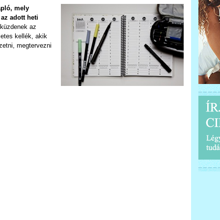
apló, mely
az adott heti
 küzdenek az
etes kellék, akik
zetni, megtervezni