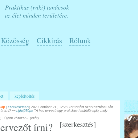
Praktikus (wiki) tanácsok
az élet minden területére.
Közösség
Cikkírás
Rólunk
et
képfeltöltés
alap
|
szerkesztései
)
2020. október 21., 12:28-kor történt szerkesztése után
zőt írni? ==
right|250px
'''A heti tervező egy praktikus határidőnapló, mely
r) | Újabb változat→ (eltér)
[
szerkesztés
]
ervezőt írni?