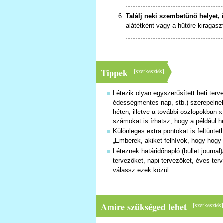
Találj neki szembetűnő helyet, 
alátétként vagy a hűtőre kiragasz
Tippek
[
szerkesztés
]
Létezik olyan egyszerűsített heti ter
édességmentes nap, stb.) szerepelnek
héten, illetve a további oszlopokban 
számokat is írhatsz, hogy a például h
Különleges extra pontokat is feltüntet
„Emberek, akiket felhívok, hogy hogy 
Léteznek határidőnapló (bullet journa
tervezőket, napi tervezőket, éves ter
válassz ezek közül.
Amire szükséged lehet
[
szerkesztés