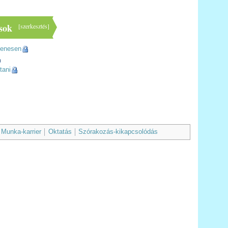
sok
[
szerkesztés
]
gyenesen
tani
Munka-karrier
Oktatás
Szórakozás-kikapcsolódás