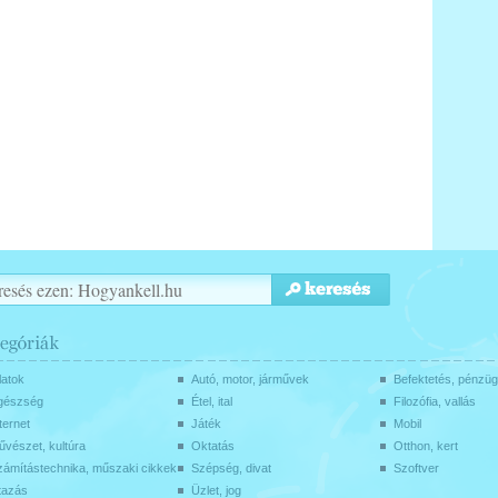
latok
Autó, motor, járművek
Befektetés, pénzü
gészség
Étel, ital
Filozófia, vallás
ternet
Játék
Mobil
vészet, kultúra
Oktatás
Otthon, kert
zámítástechnika, műszaki cikkek
Szépség, divat
Szoftver
tazás
Üzlet, jog