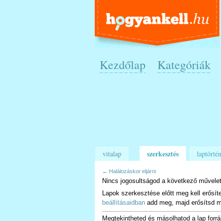
Kezdőlap
Kategóriák
szerkesztés
vitalap
laptörtén
←
Halálozáskor eljárni
Nincs jogosultságod a következő művelet
Lapok szerkesztése előtt meg kell erősít
beállításaidban
add meg, majd erősítsd m
Megtekintheted és másolhatod a lap forrá