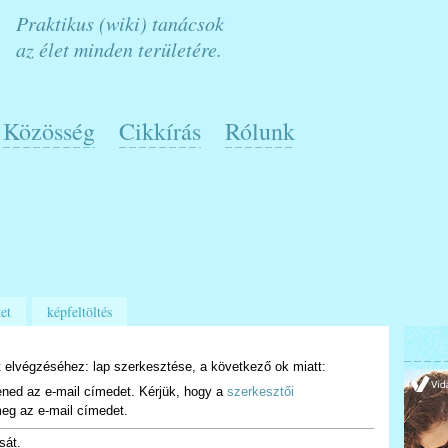
Praktikus (wiki) tanácsok
az élet minden területére.
Közösség
Cikkírás
Rólunk
et
képfeltöltés
 elvégzéséhez: lap szerkesztése, a következő ok miatt:
ened az e-mail címedet. Kérjük, hogy a
szerkesztői
eg az e-mail címedet.
sát.