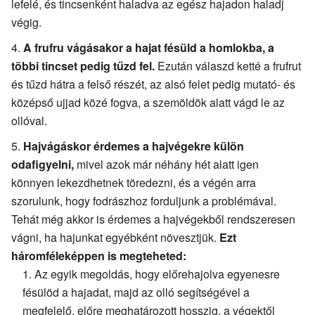
lefelé, és tincsenként haladva az egész hajadon haladj
végig.
A frufru vágásakor a hajat fésüld a homlokba, a
többi tincset pedig tűzd fel.
Ezután válaszd ketté a frufrut
és tűzd hátra a felső részét, az alsó felet pedig mutató- és
középső ujjad közé fogva, a szemöldök alatt vágd le az
ollóval.
Hajvágáskor érdemes a hajvégekre külön
odafigyelni,
mivel azok már néhány hét alatt igen
könnyen lekezdhetnek töredezni, és a végén arra
szorulunk, hogy fodrászhoz forduljunk a problémával.
Tehát még akkor is érdemes a hajvégekből rendszeresen
vágni, ha hajunkat egyébként növesztjük.
Ezt
háromféleképpen is megteheted:
Az egyik megoldás, hogy előrehajolva egyenesre
fésülöd a hajadat, majd az olló segítségével a
megfelelő, előre meghatározott hosszig, a végektől