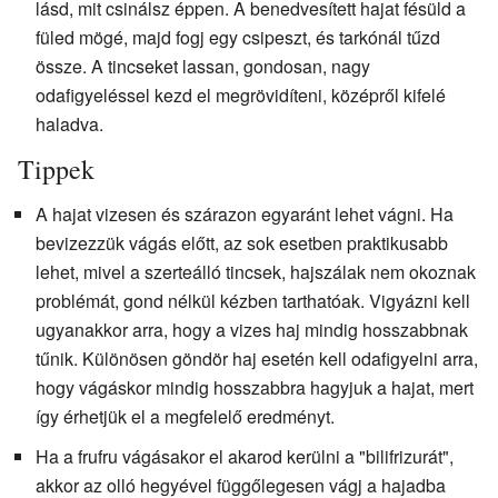
lásd, mit csinálsz éppen. A benedvesített hajat fésüld a
füled mögé, majd fogj egy csipeszt, és tarkónál tűzd
össze. A tincseket lassan, gondosan, nagy
odafigyeléssel kezd el megrövidíteni, középről kifelé
haladva.
Tippek
A hajat vizesen és szárazon egyaránt lehet vágni. Ha
bevizezzük vágás előtt, az sok esetben praktikusabb
lehet, mivel a szerteálló tincsek, hajszálak nem okoznak
problémát, gond nélkül kézben tarthatóak. Vigyázni kell
ugyanakkor arra, hogy a vizes haj mindig hosszabbnak
tűnik. Különösen göndör haj esetén kell odafigyelni arra,
hogy vágáskor mindig hosszabbra hagyjuk a hajat, mert
így érhetjük el a megfelelő eredményt.
Ha a frufru vágásakor el akarod kerülni a "bilifrizurát",
akkor az olló hegyével függőlegesen vágj a hajadba