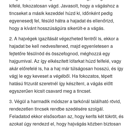
kifelé, fokozatosan vágd. Javasolt, hogy a vágáshoz a
tincseket a másik kezeddel húzd ki, időnként pedig
egyenesedj fel, fésüld hátra a hajadat és ellenőrizd,
hogy a kívánt hosszúságúra sikerült-e a vágás.
A hajvégek igazítását végezheted fentről is, ekkor a
hajadat be kell nedvesítened, majd egyenletesen a
fejtetőre fésülnöd és összefognod, méghozzá egy
hajgumival. Az így elkészített lófarkat húzd felfelé, vagy
akár előrefelé is, ha a haj már túlságosan hosszú, és így
vágj le egy keveset a végéből. Ha fokozatos, tépett
hatású frizurát szeretnél így készíteni, a vágás előtt
egyszerűen kicsit csavard meg a tincset.
Végül a harmadik módszer a tarkónál található rövid,
rendezetlen tincsek rendbe szedésére szolgál.
Feladatod ekkor elsősorban az, hogy keríts két tükröt, és
azokat úgy rendezd el, hogy hajvágás közben biztosan