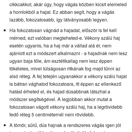
cikkcakkot, akár úgy, hogy vágás közben kicsit elemeled
a homlokból a hajat. Ez abban segít, hogy a vágás
lazább, fokozatosabb, így látványosabb legyen.
Ha fokozatosan vágnád a hajadat, először is fel kell
mérned, ezt valóban megteheted-e. Vékony szálú haj
esetén ugyanis, ha a haj már a vállad alá ér, nem
ajánlott ezt a módszert alkalmazni - a hajadnak nem lesz
ugyan baja tőle, ám esztétikailag nem lesz éppen
tökéletes, mivel túlságosan ritkának fog majd tűnni az
alsó réteg. A fej tetején ugyanakkor a vékony szálú hajat
is bátran vághatod fokozatosra, itt éppen az ellenkező
hatást érheted el, és hajad dúsabbnak látszhat a
módszer segítségével. A legjobban akkor mutat a
fokozatosan vágott vékony szálú haj, ha a legrövidebb
fedő réteg 5 centiméternél nem rövidebb.
A tömör, sűrű, dús hajnak a rendszeres vágás igen jót