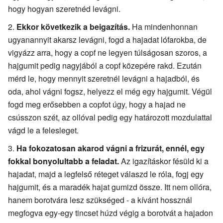
hogy hogyan szeretnéd levágni.
Ekkor következik a beigazítás.
Ha mindenhonnan
ugyanannyit akarsz levágni, fogd a hajadat lófarokba, de
vigyázz arra, hogy a copf ne legyen túlságosan szoros, a
hajgumit pedig nagyjából a copf közepére rakd. Ezután
mérd le, hogy mennyit szeretnél levágni a hajadból, és
oda, ahol vágni fogsz, helyezz el még egy hajgumit. Végül
fogd meg erősebben a copfot úgy, hogy a hajad ne
csússzon szét, az ollóval pedig egy határozott mozdulattal
vágd le a felesleget.
Ha fokozatosan akarod vágni a frizurát, ennél, egy
fokkal bonyolultabb a feladat.
Az igazításkor fésüld ki a
hajadat, majd a legfelső réteget válaszd le róla, fogj egy
hajgumit, és a maradék hajat gumizd össze. Itt nem ollóra,
hanem borotvára lesz szükséged - a kívánt hossznál
megfogva egy-egy tincset húzd végig a borotvát a hajadon