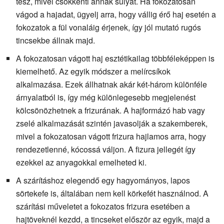
tesz, mivel csökkenti annak súlyát. Ha fokozatosan
vágod a hajadat, ügyelj arra, hogy vállig érő haj esetén a
fokozatok a fül vonaláig érjenek, így jól mutató rugós
tincsekbe állnak majd.
A fokozatosan vágott haj esztétikailag többféleképpen is
kiemelhető. Az egyik módszer a melírcsíkok
alkalmazása. Ezek állhatnak akár két-három különféle
árnyalatból is, így még különlegesebb megjelenést
kölcsönözhetnek a frizurának. A hajformázó hab vagy
zselé alkalmazását szintén javasolják a szakemberek,
mivel a fokozatosan vágott frizura hajlamos arra, hogy
rendezetlenné, kócossá váljon. A fizura jellegét így
ezekkel az anyagokkal emelheted ki.
A szárításhoz elegendő egy hagyományos, lapos
sörtekefe is, általában nem kell körkefét használnod. A
szárítási műveletet a fokozatos frizura esetében a
hajtöveknél kezdd, a tincseket először az egyik, majd a