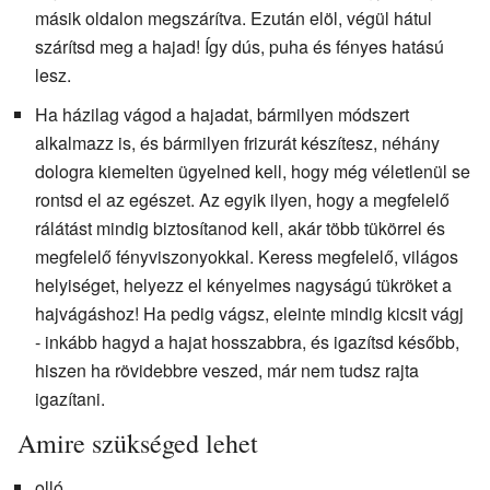
másik oldalon megszárítva. Ezután elöl, végül hátul
szárítsd meg a hajad! Így dús, puha és fényes hatású
lesz.
Ha házilag vágod a hajadat, bármilyen módszert
alkalmazz is, és bármilyen frizurát készítesz, néhány
dologra kiemelten ügyelned kell, hogy még véletlenül se
rontsd el az egészet. Az egyik ilyen, hogy a megfelelő
rálátást mindig biztosítanod kell, akár több tükörrel és
megfelelő fényviszonyokkal. Keress megfelelő, világos
helyiséget, helyezz el kényelmes nagyságú tükröket a
hajvágáshoz! Ha pedig vágsz, eleinte mindig kicsit vágj
- inkább hagyd a hajat hosszabbra, és igazítsd később,
hiszen ha rövidebbre veszed, már nem tudsz rajta
igazítani.
Amire szükséged lehet
olló