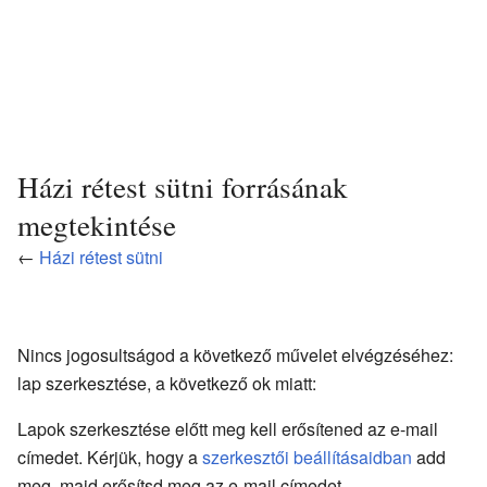
Házi rétest sütni forrásának
megtekintése
←
Házi rétest sütni
Nincs jogosultságod a következő művelet elvégzéséhez:
lap szerkesztése, a következő ok miatt:
Lapok szerkesztése előtt meg kell erősítened az e-mail
címedet. Kérjük, hogy a
szerkesztői beállításaidban
add
meg, majd erősítsd meg az e-mail címedet.