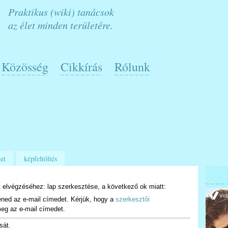
Praktikus (wiki) tanácsok
az élet minden területére.
Közösség
Cikkírás
Rólunk
et
képfeltöltés
 elvégzéséhez: lap szerkesztése, a következő ok miatt:
ened az e-mail címedet. Kérjük, hogy a
szerkesztői
eg az e-mail címedet.
sát.