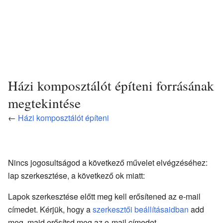
Házi komposztálót építeni forrásának
megtekintése
←
Házi komposztálót építeni
Nincs jogosultságod a következő művelet elvégzéséhez:
lap szerkesztése, a következő ok miatt:
Lapok szerkesztése előtt meg kell erősítened az e-mail
címedet. Kérjük, hogy a
szerkesztői beállításaidban
add
meg, majd erősítsd meg az e-mail címedet.