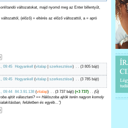
asonlítandó változatokat, majd nyomd meg az Enter billentyűt,
változattól, (előző) = eltérés az előző változattól, a = apró
., 09:45
‎
Hogyankell
(
vitalap
|
szerkesztései
)
‎
. .
(3 805 bájt)
., 09:45
‎
Hogyankell
(
vitalap
|
szerkesztései
)
‎
. .
(3 785 bájt)
., 09:44
‎
84.3.91.138
(
vitalap
)
‎
. .
(3 737 bájt)
(+3 737)
‎
. .
(Új
szoba ajtót választani? == Hálószoba ajtók terén nagyon komoly
ialakításban, felületben és egyéb…”)