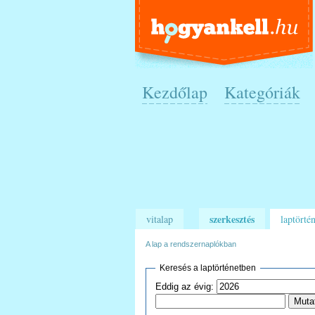
Kezdőlap
Kategóriák
szerkesztés
vitalap
laptörtén
A lap a rendszernaplókban
Keresés a laptörténetben
Eddig az évig: