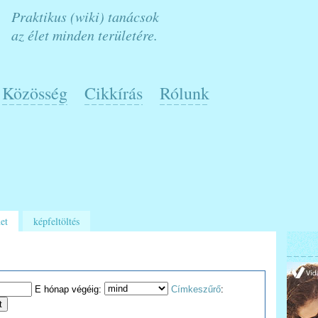
Praktikus (wiki) tanácsok
az élet minden területére.
Közösség
Cikkírás
Rólunk
et
képfeltöltés
E hónap végéig:
Címkeszűrő
: