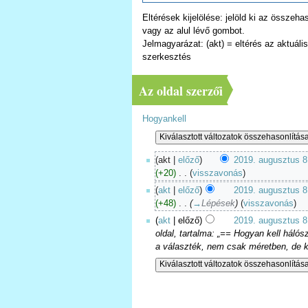
Eltérések kijelölése: jelöld ki az összeh
vagy az alul lévő gombot.
Jelmagyarázat: (akt) = eltérés az aktuális 
szerkesztés
Az oldal szerzői
Hogyankell
(akt |
előző
)
2019. augusztus 8
(+20)
‎
. .
(
visszavonás
)
(
akt
|
előző
)
2019. augusztus 8
(+48)
‎
. .
(
→
Lépések
)
(
visszavonás
)
(
akt
| előző)
2019. augusztus 8
oldal, tartalma: „== Hogyan kell háló
a választék, nem csak méretben, de k