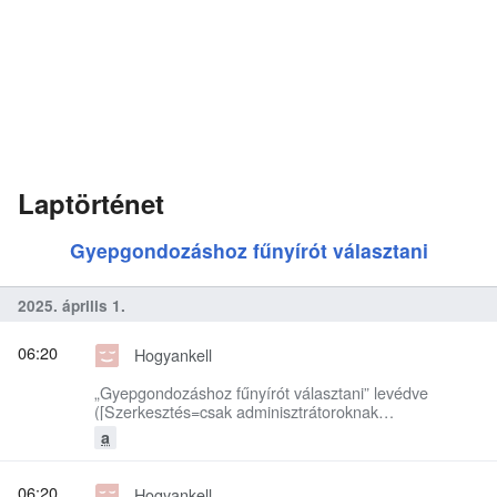
Laptörténet
Gyepgondozáshoz fűnyírót választani
2025. április 1.
06:20
Hogyankell
„Gyepgondozáshoz fűnyírót választani” levédve
([Szerkesztés=csak adminisztrátoroknak
engedélyezett] (határozatlan) [Átnevezés=csak
a
adminisztrátoroknak engedélyezett] (határozatlan))
06:20
Hogyankell