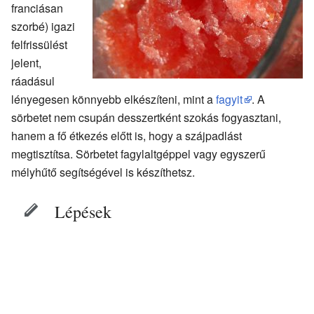
franciásan
szorbé) igazi
felfrissülést
jelent,
ráadásul
lényegesen könnyebb elkészíteni, mint a
fagyit
. A
sörbetet nem csupán desszertként szokás fogyasztani,
hanem a fő étkezés előtt is, hogy a szájpadlást
megtisztítsa. Sörbetet fagylaltgéppel vagy egyszerű
mélyhűtő segítségével is készíthetsz.
Lépések