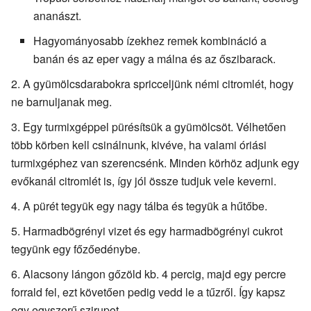
ananászt.
Hagyományosabb ízekhez remek kombináció a
banán és az eper vagy a málna és az őszibarack.
A gyümölcsdarabokra spricceljünk némi citromlét, hogy
ne barnuljanak meg.
Egy turmixgéppel pürésítsük a gyümölcsöt. Vélhetően
több körben kell csinálnunk, kivéve, ha valami óriási
turmixgéphez van szerencsénk. Minden körhöz adjunk egy
evőkanál citromlét is, így jól össze tudjuk vele keverni.
A pürét tegyük egy nagy tálba és tegyük a hűtőbe.
Harmadbögrényi vizet és egy harmadbögrényi cukrot
tegyünk egy főzőedénybe.
Alacsony lángon gőzöld kb. 4 percig, majd egy percre
forrald fel, ezt követően pedig vedd le a tűzről. Így kapsz
egy egyszerű szirupot.