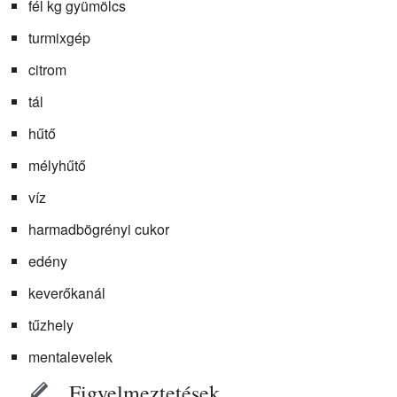
fél kg gyümölcs
turmixgép
citrom
tál
hűtő
mélyhűtő
víz
harmadbögrényi cukor
edény
keverőkanál
tűzhely
mentalevelek
Figyelmeztetések