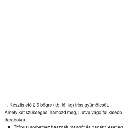
Készíts elő 2,5 bögre (kb. fél kg) friss gyümölcsöt.
Amelyiket szükséges, hámozd meg, illetve vágd fel kisebb
darabokra.
Trópusi sörbethez használj mangót és banánt, esetleg