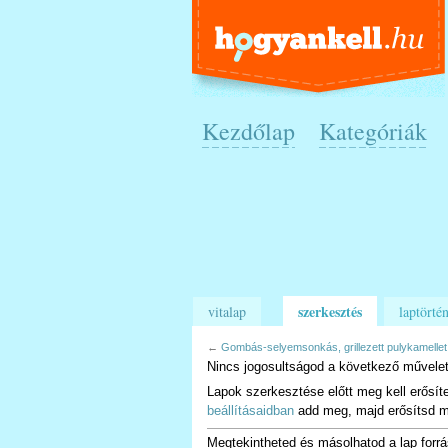
Kezdőlap
Kategóriák
szerkesztés
vitalap
laptörtén
←
Gombás-selyemsonkás, grillezett pulykamellet
Nincs jogosultságod a következő művelet
Lapok szerkesztése előtt meg kell erősít
beállításaidban
add meg, majd erősítsd m
Megtekintheted és másolhatod a lap forrá