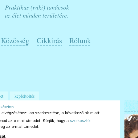
Praktikus (wiki) tanácsok
az élet minden területére.
Közösség
Cikkírás
Rólunk
et
képfeltöltés
 készíteni
 elvégzéséhez: lap szerkesztése, a következő ok miatt:
ened az e-mail címedet. Kérjük, hogy a
szerkesztői
eg az e-mail címedet.
sát.