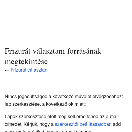
Frizurát választani forrásának
megtekintése
←
Frizurát választani
Nincs jogosultságod a következő művelet elvégzéséhez:
lap szerkesztése, a következő ok miatt:
Lapok szerkesztése előtt meg kell erősítened az e-mail
címedet. Kérjük, hogy a
szerkesztői beállításaidban
add
meg, majd erősítsd meg az e-mail címedet.