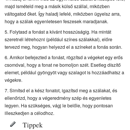
majd ismételd meg a másik külső szállal, miközben
váltogatod őket. Így haladj lefelé, miközben ügyelsz arra,
hogy a szálak egyenletesen feszesek maradjanak.
Folytasd a fonást a kívánt hosszúságig. Ha mintát
szeretnél létrehozni (például színes szálakkal), előre
tervezd meg, hogyan helyezd el a színeket a fonás során.
Amikor befejezted a fonást, rögzítsd a végeket egy erős
csomóval, hogy a fonat ne bomoljon szét. Esetleg díszítő
elemet, például gyöngyöt vagy szalagot is hozzáadhatsz a
végekre.
Simítsd el a kész fonatot, igazítsd meg a szálakat, és
ellenőrizd, hogy a végeredmény szép és egyenletes
legyen. Ha szükséges, vágj le belőle, hogy pontosan
illeszkedjen a célodhoz.
Tippek