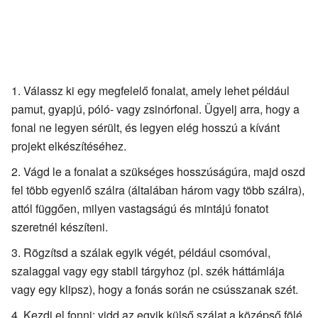
Válassz ki egy megfelelő fonalat, amely lehet például
pamut, gyapjú, póló- vagy zsinórfonal. Ügyelj arra, hogy a
fonal ne legyen sérült, és legyen elég hosszú a kívánt
projekt elkészítéséhez.
Vágd le a fonalat a szükséges hosszúságúra, majd oszd
fel több egyenlő szálra (általában három vagy több szálra),
attól függően, milyen vastagságú és mintájú fonatot
szeretnél készíteni.
Rögzítsd a szálak egyik végét, például csomóval,
szalaggal vagy egy stabil tárgyhoz (pl. szék háttámlája
vagy egy klipsz), hogy a fonás során ne csússzanak szét.
Kezdj el fonni: vidd az egyik külső szálat a középső fölé,