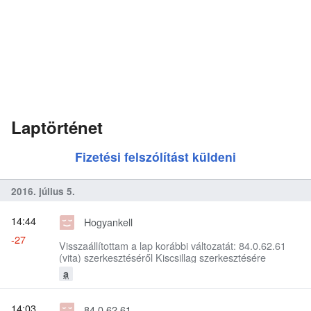
Laptörténet
Fizetési felszólítást küldeni
2016. július 5.
14:44
Hogyankell
-27
Visszaállítottam a lap korábbi változatát: 84.0.62.61
(vita) szerkesztéséről Kiscsillag szerkesztésére
a
14:03
84.0.62.61