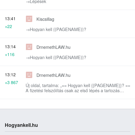
→‎Lépések
13:41
Kiscsillag
+22
→‎Hogyan kell {{PAGENAME}}?
13:14
DrnemethLAW.hu
+116
→‎Hogyan kell {{PAGENAME}}?
13:12
DrnemethLAW.hu
+3 867
Új oldal, tartalma: „== Hogyan kell {{PAGENAME}}? ==
A fizetési felszólítás csak az első lépés a tartozás
behajtásához. De már itt is hibázhatsz Ha a későbbi
behajtást még ere…”
Hogyankell.hu