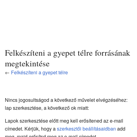
Felkészíteni a gyepet télre forrásának
megtekintése
←
Felkészíteni a gyepet télre
Nincs jogosultságod a következő művelet elvégzéséhez:
lap szerkesztése, a következő ok miatt:
Lapok szerkesztése előtt meg kell erősítened az e-mail
címedet. Kérjük, hogy a
szerkesztői beállításaidban
add
meg, majd erősítsd meg az e-mail címedet.