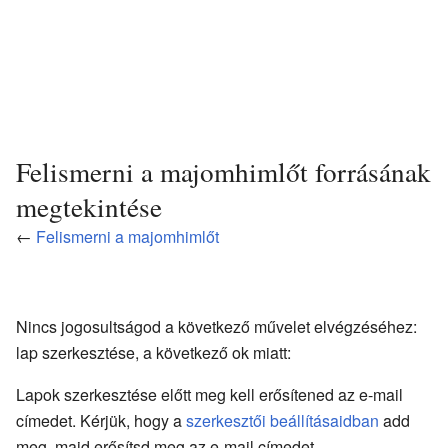
Felismerni a majomhimlőt forrásának
megtekintése
←
Felismerni a majomhimlőt
Nincs jogosultságod a következő művelet elvégzéséhez:
lap szerkesztése, a következő ok miatt:
Lapok szerkesztése előtt meg kell erősítened az e-mail
címedet. Kérjük, hogy a
szerkesztői beállításaidban
add
meg, majd erősítsd meg az e-mail címedet.