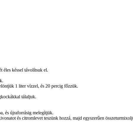
éles késsel távolítsuk el.
k.
öntjük 1 liter vízzel, és 20 percig főzzük.
gkockákkal tálaljuk.
a, és újraforrásig melegítjük.
a kivonatot és citromlevet teszünk hozzá, majd egyszerűen összeturmixolj