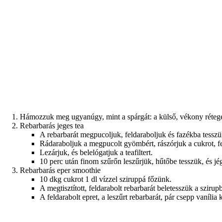
Hámozzuk meg ugyanúgy, mint a spárgát: a külső, vékony rétegét 
Rebarbarás jeges tea
A rebarbarát megpucoljuk, feldaraboljuk és fazékba tesszü
Rádaraboljuk a megpucolt gyömbért, rászórjuk a cukrot, fel
Lezárjuk, és belelógatjuk a teafiltert.
10 perc után finom szűrőn leszűrjük, hűtőbe tesszük, és jé
Rebarbarás eper smoothie
10 dkg cukrot 1 dl vízzel sziruppá főzünk.
A megtisztított, feldarabolt rebarbarát beletesszük a szirupb
A feldarabolt epret, a leszűrt rebarbarát, pár csepp vaníli