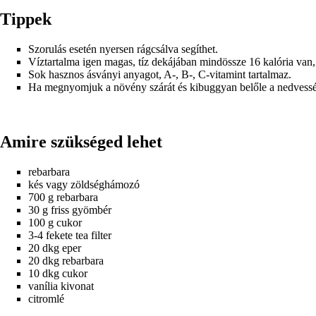
Tippek
Szorulás esetén nyersen rágcsálva segíthet.
Víztartalma igen magas, tíz dekájában mindössze 16 kalória van, í
Sok hasznos ásványi anyagot, A-, B-, C-vitamint tartalmaz.
Ha megnyomjuk a növény szárát és kibuggyan belőle a nedvesség
Amire szükséged lehet
rebarbara
kés vagy zöldséghámozó
700 g rebarbara
30 g friss gyömbér
100 g cukor
3-4 fekete tea filter
20 dkg eper
20 dkg rebarbara
10 dkg cukor
vanília kivonat
citromlé