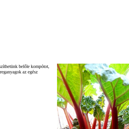
szíthetünk belőle kompótot,
méreganyagok az egész