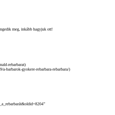
engedik meg, inkább hagyjuk ott!
ni_a_rebarbarát&oldid=8204
”