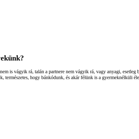
erekünk?
 is vágyik rá, talán a partnere nem vágyik rá, vagy anyagi, esetleg bi
 természetes, hogy bánkódunk, és akár félünk is a gyermeknélküli élett