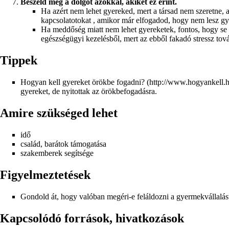
Beszéld meg a dolgot azokkal, akiket ez érint.
Ha azért nem lehet gyereked, mert a társad nem szeretne, az
kapcsolatotokat , amikor már elfogadod, hogy nem lesz gy
Ha meddőség miatt nem lehet gyereketek, fontos, hogy se ma
egészségügyi kezelésből, mert az ebből fakadó stressz tová
Tippek
Hogyan kell gyereket örökbe fogadni?
gyereket, de nyitottak az örökbefogadásra.
Amire szükséged lehet
idő
család, barátok támogatása
szakemberek segítsége
Figyelmeztetések
Gondold át, hogy valóban megéri-e feláldozni a gyermekvállalást
Kapcsolódó források, hivatkozások