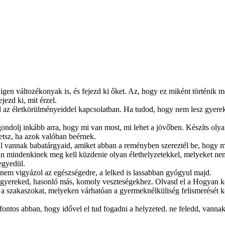
en változékonyak is, és fejezd ki őket. Az, hogy ez miként történik meg
jezd ki, mit érzel.
l az életkörülményeiddel kapcsolatban. Ha tudod, hogy nem lesz gyereke
gondolj inkább arra, hogy mi van most, mi lehet a jövőben. Készíts oly
etsz, ha azok valóban beérnek.
ul vannak babatárgyaid, amiket abban a reményben szereztél be, hogy 
án mindenkinek meg kell küzdenie olyan élethelyzetekkel, melyeket nem 
egyedül.
nem vigyázol az egészségedre, a lelked is lassabban gyógyul majd.
 gyereked, hasonló más, komoly veszteségekhez.
Olvasd el a Hogyan ke
t a szakaszokat, melyeken várhatóan a gyermeknélküliség felismerését 
tos abban, hogy idővel el tud fogadni a helyzeted. ne feledd, vannak 