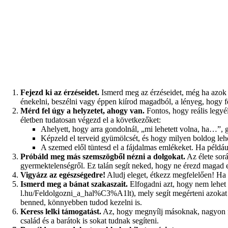
Fejezd ki az érzéseidet.
Ismerd meg az érzéseidet, még ha azok ig
énekelni, beszélni vagy éppen kiírod magadból, a lényeg, hogy fe
Mérd fel úgy a helyzetet, ahogy van.
Fontos, hogy reális legyé
életben tudatosan végezd el a következőket:
Ahelyett, hogy arra gondolnál, „mi lehetett volna, ha…”, 
Képzeld el terveid gyümölcsét, és hogy milyen boldog leh
A szemed elől tüntesd el a fájdalmas emlékeket. Ha példá
Próbáld meg más szemszögből nézni a dolgokat.
Az élete sor
gyermektelenségről. Ez talán segít neked, hogy ne érezd magad 
Vigyázz az egészségedre!
Aludj eleget, étkezz megfelelően! Ha 
Ismerd meg a bánat szakaszait.
Elfogadni azt, hogy nem lehet
, mely segít megérteni azoka
benned, könnyebben tudod kezelni is.
Keress lelki támogatást.
Az, hogy megnyílj másoknak, nagyon fon
család és a barátok is sokat tudnak segíteni.