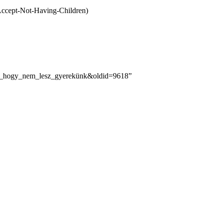
zni,_hogy_nem_lesz_gyerekünk&oldid=9618
”