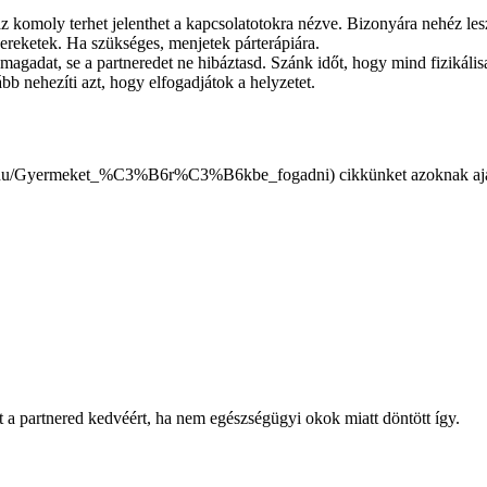
 komoly terhet jelenthet a kapcsolatotokra nézve. Bizonyára nehéz lesz e
ereketek. Ha szükséges, menjetek párterápiára.
gadat, se a partneredet ne hibáztasd. Szánk időt, hogy mind fizikálisan
bb nehezíti azt, hogy elfogadjátok a helyzetet.
cikkünket azoknak ajá
 a partnered kedvéért, ha nem egészségügyi okok miatt döntött így.