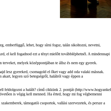
, emberfüggő, lehet, hogy sírni fogsz, talán sikoltozni, nevetni,
d, el kell fogadnod ezt a tényt mielőtt továbbléphetnél. A mindennapi
an terveket, melyek középpontjában te állsz és nem egy gyerek.
majd lesz gyereked, csomagold el őket vagy add oda valaki másnak.
akart, legyen szó betegségről, halálról vagy éppen a
ll feldolgozni a halált? című cikkünk 2. pontját
követően is végig kell menned. Ha érted, hogy mi fog végbemenni
szakemberek, támogatói csoportok, vallási szervezetek, és persze a