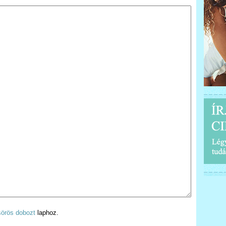
/sörös dobozt
laphoz.