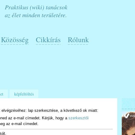
Praktikus (wiki) tanácsok
az élet minden területére.
Közösség
Cikkírás
Rólunk
et
képfeltöltés
 elvégzéséhez: lap szerkesztése, a következő ok miatt:
ened az e-mail címedet. Kérjük, hogy a
szerkesztői
eg az e-mail címedet.
sát.