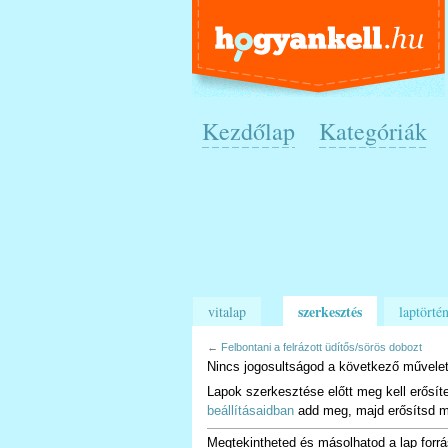
Kezdőlap
Kategóriák
szerkesztés
vitalap
laptörtén
←
Felbontani a felrázott üdítős/sörös dobozt
Nincs jogosultságod a következő művelet
Lapok szerkesztése előtt meg kell erősít
beállításaidban
add meg, majd erősítsd m
Megtekintheted és másolhatod a lap forrá