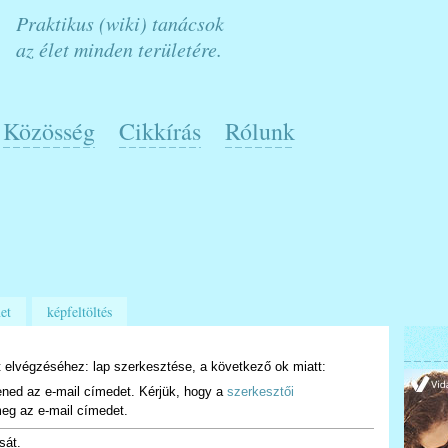
Praktikus (wiki) tanácsok
az élet minden területére.
Közösség
Cikkírás
Rólunk
et
képfeltöltés
 elvégzéséhez: lap szerkesztése, a következő ok miatt:
ened az e-mail címedet. Kérjük, hogy a
szerkesztői
eg az e-mail címedet.
sát.