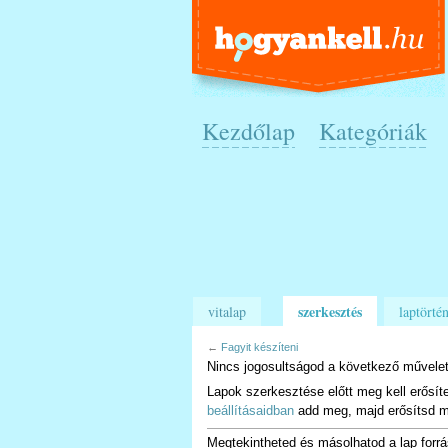
Kezdőlap
Kategóriák
szerkesztés
vitalap
laptörtén
←
Fagyit készíteni
Nincs jogosultságod a következő művelet
Lapok szerkesztése előtt meg kell erősít
beállításaidban
add meg, majd erősítsd m
Megtekintheted és másolhatod a lap forrá