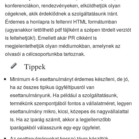
konferenciákon, rendezvényeken, elküldhetjük olyan
cégeknek, akik érdeklődnek a szolgáltatásunk iránt.
Érdemes a honlapra is feltenni HTML formátumban
(ugyanakkor letölthető pdf fájlként a szépen tördelt verziót
is feltehetjük!). Emellett akár PR cikként is
megjelentethetjük olyan médiumokban, amelynek az
olvasói a célcsoportunkba tartoznak.
Tippek
Minimum 4-5 esettanulmányt érdemes készíteni, de jó,
ha az összes tipikus ügyféltípusról van
esettanulmányunk. Ha például a szolgáltatásunk,
termékünk szempontjából fontos a vállalatméret, legyen
esettanulmány mikro, kicsi, közepes és nagyvállalattal
is. Ha az iparág számít, akkor a legjellemzőbb
iparágakból válasszunk egy-egy ügyfelet.
Az esettanulmányokat hosszú távra készítjük,