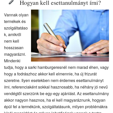
Hogyan kell esettanulmányt írni?
Vannak olyan
termékek és
szolgáltatáso
k, amikről
nem kell
hosszasan
magyarázni.
Mindenki
tudja, hogy a sarki hamburgeresnél nem marad éhen, vagy
hogy a fodrászhoz akkor kell elmennie, ha új frizurát
szeretne. Ilyen esetekben nem érdemes esettanulmányt
írni, referenciaként sokkal hasznosabb, ha néhány jó nevű
vendégtől szerzünk be egy-egy ajánlást. Az esettanulmány
akkor nagyon hasznos, ha el kell magyaráznunk, hogyan
épül fel a termékünk, szolgáltatásunk, milyen problémákra