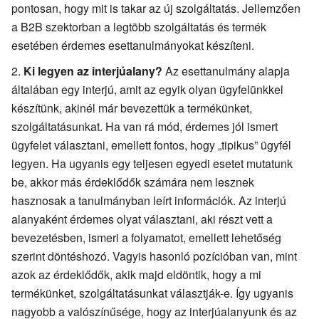
pontosan, hogy mit is takar az új szolgáltatás. Jellemzően
a B2B szektorban a legtöbb szolgáltatás és termék
esetében érdemes esettanulmányokat készíteni.
Ki legyen az interjúalany?
Az esettanulmány alapja
általában egy interjú, amit az egyik olyan ügyfelünkkel
készítünk, akinél már bevezettük a termékünket,
szolgáltatásunkat. Ha van rá mód, érdemes jól ismert
ügyfelet választani, emellett fontos, hogy „tipikus” ügyfél
legyen. Ha ugyanis egy teljesen egyedi esetet mutatunk
be, akkor más érdeklődők számára nem lesznek
hasznosak a tanulmányban leírt információk. Az interjú
alanyaként érdemes olyat választani, aki részt vett a
bevezetésben, ismeri a folyamatot, emellett lehetőség
szerint döntéshozó. Vagyis hasonló pozícióban van, mint
azok az érdeklődők, akik majd eldöntik, hogy a mi
termékünket, szolgáltatásunkat választják-e. Így ugyanis
nagyobb a valószínűsége, hogy az interjúalanyunk és az