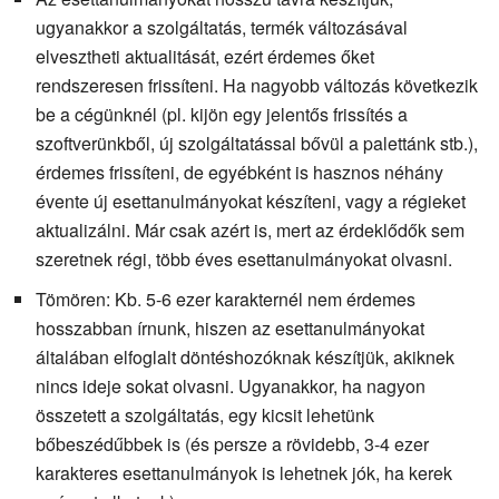
ugyanakkor a szolgáltatás, termék változásával
elvesztheti aktualitását, ezért érdemes őket
rendszeresen frissíteni. Ha nagyobb változás következik
be a cégünknél (pl. kijön egy jelentős frissítés a
szoftverünkből, új szolgáltatással bővül a palettánk stb.),
érdemes frissíteni, de egyébként is hasznos néhány
évente új esettanulmányokat készíteni, vagy a régieket
aktualizálni. Már csak azért is, mert az érdeklődők sem
szeretnek régi, több éves esettanulmányokat olvasni.
Tömören: Kb. 5-6 ezer karakternél nem érdemes
hosszabban írnunk, hiszen az esettanulmányokat
általában elfoglalt döntéshozóknak készítjük, akiknek
nincs ideje sokat olvasni. Ugyanakkor, ha nagyon
összetett a szolgáltatás, egy kicsit lehetünk
bőbeszédűbbek is (és persze a rövidebb, 3-4 ezer
karakteres esettanulmányok is lehetnek jók, ha kerek