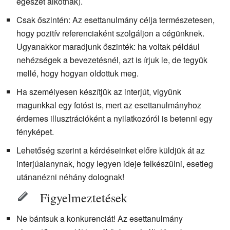
egészet alkotnak).
Csak őszintén: Az esettanulmány célja természetesen,
hogy pozitív referenciaként szolgáljon a cégünknek.
Ugyanakkor maradjunk őszinték: ha voltak például
nehézségek a bevezetésnél, azt is írjuk le, de tegyük
mellé, hogy hogyan oldottuk meg.
Ha személyesen készítjük az interjút, vigyünk
magunkkal egy fotóst is, mert az esettanulmányhoz
érdemes illusztrációként a nyilatkozóról is betenni egy
fényképet.
Lehetőség szerint a kérdéseinket előre küldjük át az
interjúalanynak, hogy legyen ideje felkészülni, esetleg
utánanézni néhány dolognak!
Figyelmeztetések
Ne bántsuk a konkurenciát! Az esettanulmány