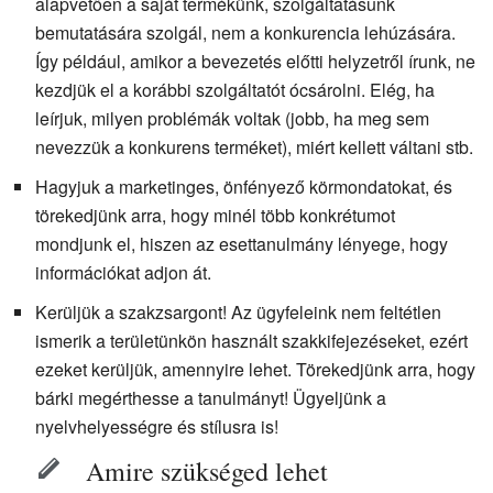
alapvetően a saját termékünk, szolgáltatásunk
bemutatására szolgál, nem a konkurencia lehúzására.
Így például, amikor a bevezetés előtti helyzetről írunk, ne
kezdjük el a korábbi szolgáltatót ócsárolni. Elég, ha
leírjuk, milyen problémák voltak (jobb, ha meg sem
nevezzük a konkurens terméket), miért kellett váltani stb.
Hagyjuk a marketinges, önfényező körmondatokat, és
törekedjünk arra, hogy minél több konkrétumot
mondjunk el, hiszen az esettanulmány lényege, hogy
információkat adjon át.
Kerüljük a szakzsargont! Az ügyfeleink nem feltétlen
ismerik a területünkön használt szakkifejezéseket, ezért
ezeket kerüljük, amennyire lehet. Törekedjünk arra, hogy
bárki megérthesse a tanulmányt! Ügyeljünk a
nyelvhelyességre és stílusra is!
Amire szükséged lehet