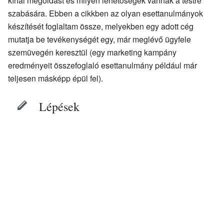
kínál megoldást és milyen lehetőségek vannak a testre
szabására. Ebben a cikkben az olyan esettanulmányok
készítését foglaltam össze, melyekben egy adott cég
mutatja be tevékenységét egy, már meglévő ügyfele
szemüvegén keresztül (egy marketing kampány
eredményeit összefoglaló esettanulmány például már
teljesen másképp épül fel).
Lépések