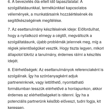
A bevezetés óta eltelt idő tapasztalatai: A
szolgáltatásunkkal, termékünkkel kapcsolatos
vélemények, a munkatársaink hozzáértésének és
segítőkészségének megítélése.
Az esettanulmány készítésének ideje: Előfordulhat,
hogy a nyilatkozó elmegy a cégtől, megváltozik a
szolgáltatásunk, újabb problémák jelennek meg, míg a
régiek jelentőségüket vesztik. Hogy tiszta legyen, mikori
állapotot tükröz a tanulmány, érdemes ráírni a készítés
idejét.
Elérhetőségek: Az esettanulmányok referenciaként is
szolgálnak. Így ha szóróanyagként adjuk
partnereinknek, vagy letölthető, nyomtatható
formátumban tesszük elérhetővé a honlapunkon, akkor
érdemes az elérhetőségeket is rátenni. Így ha a
potenciális partnerünk később előveszi, tudni fogja, kit
keressen.