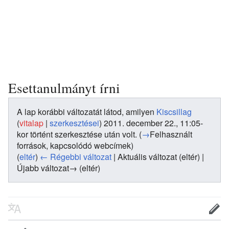
Esettanulmányt írni
A lap korábbi változatát látod, amilyen
Kiscsillag
(
vitalap
|
szerkesztései
)
2011. december 22., 11:05-
kor történt szerkesztése után volt.
(
→
Felhasznált
források, kapcsolódó webcímek
)
(
eltér
)
← Régebbi változat
| Aktuális változat (eltér) |
Újabb változat→ (eltér)