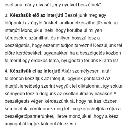
esettanulmány olvasói „egy nyelvet beszélnek”.
Készítsük elő az interjút!
Beszéljünk meg egy
időpontot az ügyfelünkkel, amikor elkészíthetjük vele az
interjút! Mondjuk el neki, hogy körülbelül milyen
kérdésekre számíthat, és milyen hosszú lesz a
beszélgetés, hogy eszerint tudjon tervezni! Készüljünk fel
előre kérdésekkel, ugyanakkor, ha a beszélgetés közben
felmerül egy érdekes téma, nyugodtan térjünk ki arra is!
Készítsük el az interjút!
Akár személyesen, akár
telefonon készítjük az interjút, legyünk pontosak! Az
interjút lehetőség szerint vegyük fel diktafonnal, így sokkal
könnyebb lesz a dolgunk az esettanulmány írásakor! A
beszélgetés végén kérdezzünk rá, hogy ha írás közben
kérdéseink merülnének még fel, megkereshetjük-e újra a
beszélgetőpartnerünket, illetve mondjuk el, hogy a kész
anyagot át fogjuk küldeni átnézésre!