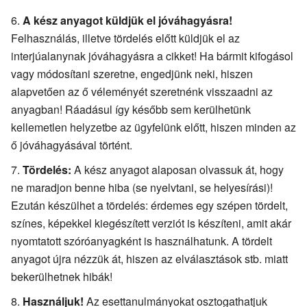
A kész anyagot küldjük el jóváhagyásra!
Felhasználás, illetve tördelés előtt küldjük el az
interjúalanynak jóváhagyásra a cikket! Ha bármit kifogásol
vagy módosítani szeretne, engedjünk neki, hiszen
alapvetően az ő véleményét szeretnénk visszaadni az
anyagban! Ráadásul így később sem kerülhetünk
kellemetlen helyzetbe az ügyfelünk előtt, hiszen minden az
ő jóváhagyásával történt.
Tördelés:
A kész anyagot alaposan olvassuk át, hogy
ne maradjon benne hiba (se nyelvtani, se helyesírási)!
Ezután készülhet a tördelés: érdemes egy szépen tördelt,
színes, képekkel kiegészített verziót is készíteni, amit akár
nyomtatott szóróanyagként is használhatunk. A tördelt
anyagot újra nézzük át, hiszen az elválasztások stb. miatt
bekerülhetnek hibák!
Használjuk!
Az esettanulmányokat osztogathatjuk