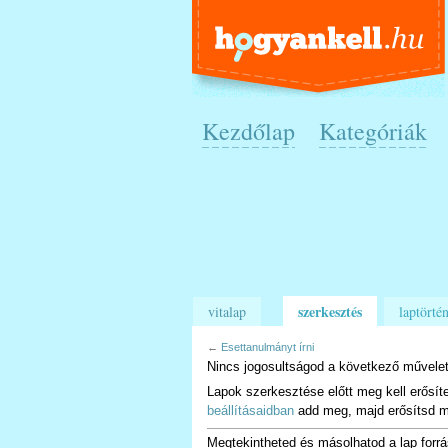
Kezdőlap
Kategóriák
szerkesztés
vitalap
laptörtén
←
Esettanulmányt írni
Nincs jogosultságod a következő művelet
Lapok szerkesztése előtt meg kell erősít
beállításaidban
add meg, majd erősítsd m
Megtekintheted és másolhatod a lap forrá