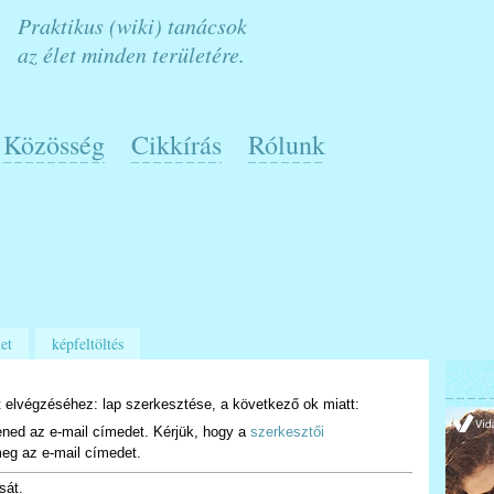
Praktikus (wiki) tanácsok
az élet minden területére.
Közösség
Cikkírás
Rólunk
et
képfeltöltés
 elvégzéséhez: lap szerkesztése, a következő ok miatt:
ened az e-mail címedet. Kérjük, hogy a
szerkesztői
eg az e-mail címedet.
sát.