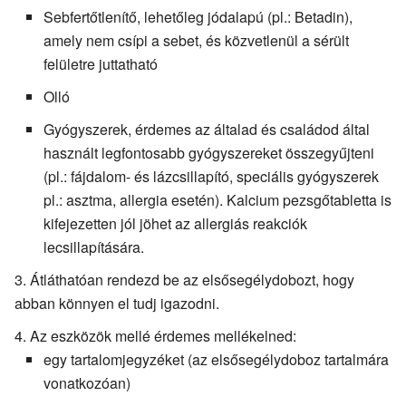
Sebfertőtlenítő, lehetőleg jódalapú (pl.: Betadin),
amely nem csípi a sebet, és közvetlenül a sérült
felületre juttatható
Olló
Gyógyszerek, érdemes az általad és családod által
használt legfontosabb gyógyszereket összegyűjteni
(pl.: fájdalom- és lázcsillapító, speciális gyógyszerek
pl.: asztma, allergia esetén). Kalcium pezsgőtabletta is
kifejezetten jól jöhet az allergiás reakciók
lecsillapítására.
Átláthatóan rendezd be az elsősegélydobozt, hogy
abban könnyen el tudj igazodni.
Az eszközök mellé érdemes mellékelned:
egy tartalomjegyzéket (az elsősegélydoboz tartalmára
vonatkozóan)