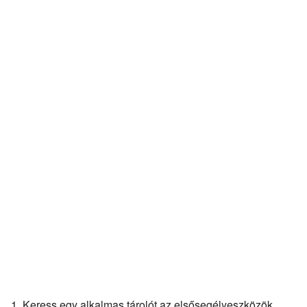
Keress egy alkalmas tárolót az elsősegélyeszközök