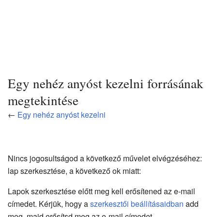
Egy nehéz anyóst kezelni forrásának
megtekintése
←
Egy nehéz anyóst kezelni
Nincs jogosultságod a következő művelet elvégzéséhez:
lap szerkesztése, a következő ok miatt:
Lapok szerkesztése előtt meg kell erősítened az e-mail
címedet. Kérjük, hogy a
szerkesztői beállításaidban
add
meg, majd erősítsd meg az e-mail címedet.