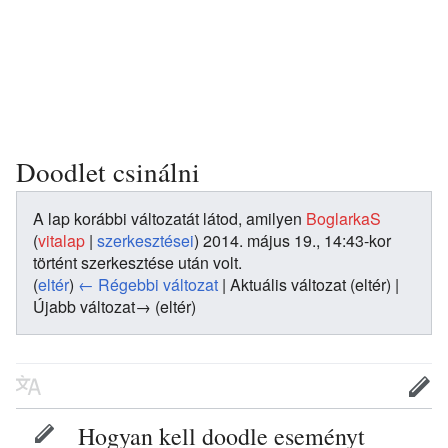
Doodlet csinálni
A lap korábbi változatát látod, amilyen
BoglarkaS
(
vitalap
|
szerkesztései
)
2014. május 19., 14:43-kor
történt szerkesztése után volt.
(
eltér
)
← Régebbi változat
| Aktuális változat (eltér) |
Újabb változat→ (eltér)
Hogyan kell doodle eseményt