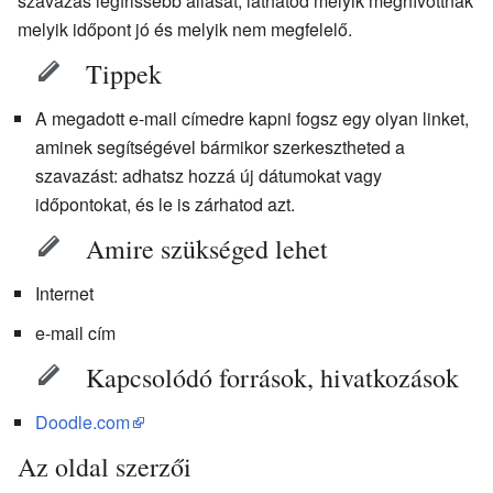
szavazás legfrissebb állását, láthatod melyik meghívottnak
melyik időpont jó és melyik nem megfelelő.
Tippek
A megadott e-mail címedre kapni fogsz egy olyan linket,
aminek segítségével bármikor szerkesztheted a
szavazást: adhatsz hozzá új dátumokat vagy
időpontokat, és le is zárhatod azt.
Amire szükséged lehet
Internet
e-mail cím
Kapcsolódó források, hivatkozások
Doodle.com
Az oldal szerzői