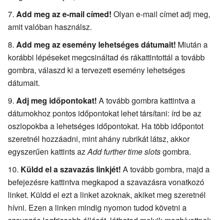
Add meg az e-mail címed!
Olyan e-mail címet adj meg,
amit valóban használsz.
Add meg az esemény lehetséges dátumait!
Miután a
korábbi lépéseket megcsináltad és rákattintottál a tovább
gombra, válaszd ki a tervezett esemény lehetséges
dátumait.
Adj meg időpontokat!
A tovább gombra kattintva a
dátumokhoz pontos időpontokat lehet társítani: írd be az
oszlopokba a lehetséges időpontokat. Ha több időpontot
szeretnél hozzáadni, mint ahány rubrikát látsz, akkor
egyszerűen kattints az
Add further time slots
gombra.
Küldd el a szavazás linkjét!
A tovább gombra, majd a
befejezésre kattintva megkapod a szavazásra vonatkozó
linket. Küldd el ezt a linket azoknak, akiket meg szeretnél
hívni. Ezen a linken mindig nyomon tudod követni a