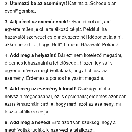
Ütemezd be az eseményt!
Kattints a „Schedule an
event” gombra.
Adj címet az eseménynek!
Olyan címet adj, ami
egyértelműen jelöli a találkozó célját. Például, ha
házavatót szervezel és ennek szeretnél időpontot találni,
akkor ne azt írd, hogy „Buli”, hanem: Házavató Petránál.
Add meg a helyszínt!
Bár ezt nem kötelező megadni,
érdemes kihasználni a lehetőséget, hiszen így válik
egyértelművé a meghívottaknak, hogy hol lesz az
esemény. Érdemes a pontos helyszínt megadni.
Add meg az esemény leírását!
Csakúgy mint a
helyszín megadásánál, ez is opcionális; érdemes azonban
ezt is kihasználni: írd le, hogy miről szól az esemény, mi
lesz a találkozó célja.
Add meg a neved!
Erre azért van szükség, hogy a
meghívottak tudják, ki szervezi a találkozót.