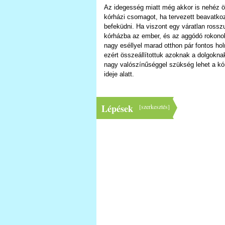
Az idegesség miatt még akkor is nehéz ö
kórházi csomagot, ha tervezett beavatkoz
befeküdni. Ha viszont egy váratlan rosszul
kórházba az ember, és az aggódó rokonok
nagy eséllyel marad otthon pár fontos ho
ezért összeállítottuk azoknak a dolgoknak 
nagy valószínűséggel szükség lehet a kó
ideje alatt.
Lépések
[
szerkesztés
]