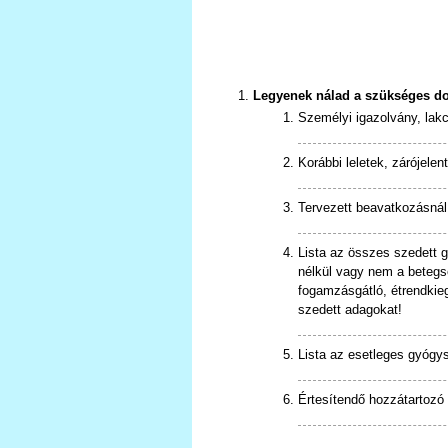
Legyenek nálad a szükséges 
Személyi igazolvány, lak
Korábbi leletek, zárójel
Tervezett beavatkozásnál
Lista az összes szedett 
nélkül vagy nem a betegs
fogamzásgátló, étrendkieg
szedett adagokat!
Lista az esetleges gyógys
Értesítendő hozzátartozó