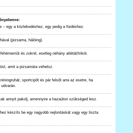
kényelemre:
s – egy a közlekedéshez, egy pedig a fürdéshez.
uhával (pizsama, hálóing).
fehérneműt és zoknit, esetleg néhány atlétát/trikót.
öst, amit a pizsamára vehetsz.
éningruhát, sportcipőt és pár felsőt arra az esetre, ha
z udvarán.
sak annyit pakolj, amennyire a hazaúton szükséged lesz.
hez készíts be egy nagyobb nejlontáskát vagy egy tiszta