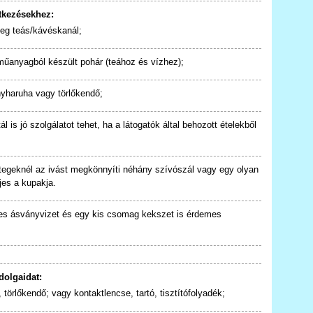
étkezésekhez:
tleg teás/kávéskanál;
űanyagból készült pohár (teához és vízhez);
nyharuha vagy törlőkendő;
 is jó szolgálatot tehet, ha a látogatók által behozott ételekből
etegeknél az ivást megkönnyíti néhány szívószál vagy egy olyan
jes a kupakja.
s ásványvizet és egy kis csomag kekszet is érdemes
dolgaidat:
rlőkendő; vagy kontaktlencse, tartó, tisztítófolyadék;