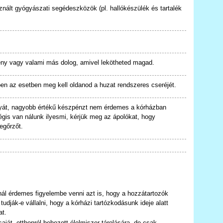
nált gyógyászati segédeszközök (pl. hallókészülék és tartalék
;
vény vagy valami más dolog, amivel lekötheted magad.
ben az esetben meg kell oldanod a huzat rendszeres cseréjét.
tyát, nagyobb értékű készpénzt nem érdemes a kórházban
égis van nálunk ilyesmi, kérjük meg az ápolókat, hogy
egőrzőt.
ál érdemes figyelembe venni azt is, hogy a hozzátartozók
tudják-e vállalni, hogy a kórházi tartózkodásunk ideje alatt
at.
aját, otthonról behozott élelmiszer tárolására, de csak