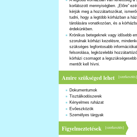
korlátozott mennyiségben. „Előre” ez
kérjük meg a hozzátartozókat, ismer
tudni, hogy a legtöbb kórházban a ház
tárolására vonatkozóan, és a kórházba
érdekünkben.
Krónikus betegeknek vagy idősebb em
szorulnak kórházi kezelésre, mindenk
szükséges legfontosabb információkat
felsorolása, legközelebbi hozzátartó
kórházi csomagot a legszükségesebb 
mentőt kell hívni.
Amire szükséged lehet
[
szerkesztés
Dokumentumok
Tisztálkodószerek
Kényelmes ruházat
Evőeszközök
Személyes tárgyak
Figyelmeztetések
[
szerkesztés
]