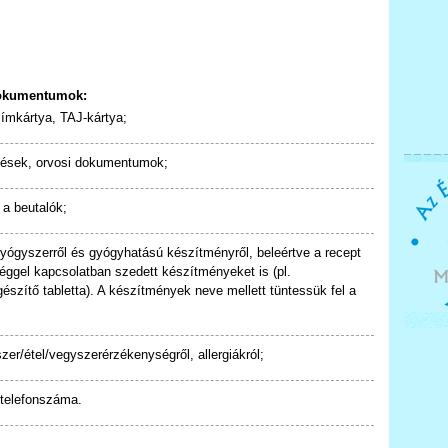
dokumentumok:
címkártya, TAJ-kártya;
entések, orvosi dokumentumok;
 a beutalók;
gyógyszerről és gyógyhatású készítményről, beleértve a recept
éggel kapcsolatban szedett készítményeket is (pl.
észítő tabletta). A készítmények neve mellett tüntessük fel a
zer/étel/vegyszerérzékenységről, allergiákról;
 telefonszáma.