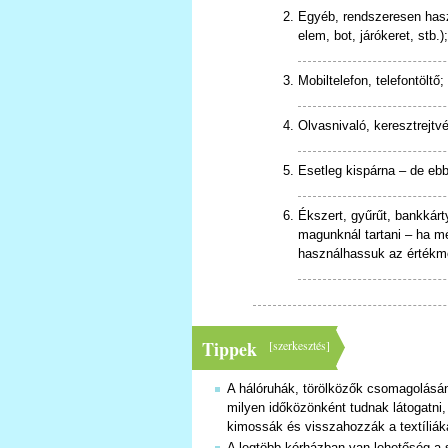
Egyéb, rendszeresen hasz
elem, bot, járókeret, stb.)
Mobiltelefon, telefontöltő;
Olvasnivaló, keresztrejt
Esetleg kispárna – de eb
Ékszert, gyűrűt, bankkár
magunknál tartani – ha m
használhassuk az értékm
Tippek
[
szerkesztés
]
A hálóruhák, törölközők csomagolásán
milyen időközönként tudnak látogatni, 
kimossák és visszahozzák a textíliák
A legtöbb kórházban van lehetőség a s