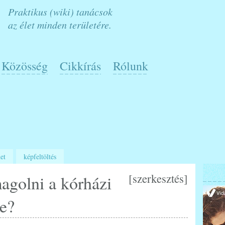
Praktikus (wiki) tanácsok
az élet minden területére.
Közösség
Cikkírás
Rólunk
et
képfeltöltés
[
szerkesztés
]
agolni a kórházi
re?