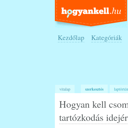
Kezdőlap
Kategóriák
szerkesztés
vitalap
laptörtén
Hogyan kell csom
tartózkodás idejé