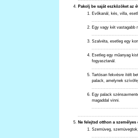
Pakolj be saját eszközöket az 
Evőkanál, kés, villa, ese
Egy vagy két vastagabb m
Szalvéta, esetleg egy ko
Esetleg egy műanyag kistál
fogyasztanál.
Tartósan fekvésre ítélt b
palack, amelynek szívófe
Egy palack szénsavmente
magaddal vinni.
Ne felejtsd otthon a személyes 
Szemüveg, szemüvegtok, tö