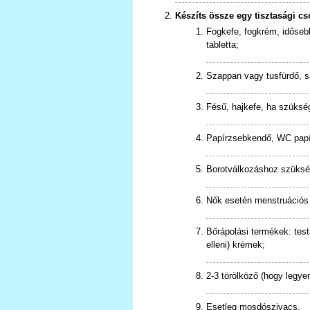
Készíts össze egy tisztasági c
Fogkefe, fogkrém, idősebb
tabletta;
Szappan vagy tusfürdő, 
Fésű, hajkefe, ha szüksé
Papírzsebkendő, WC papír
Borotválkozáshoz szükség
Nők esetén menstruációs i
Bőrápolási termékek: test
elleni) krémek;
2-3 törölköző (hogy legyen
Esetleg mosdószivacs.