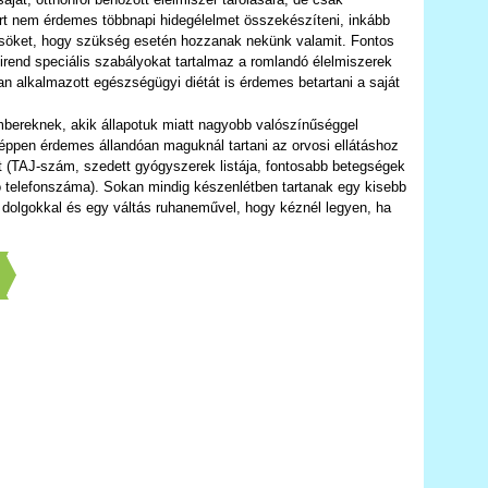
ért nem érdemes többnapi hidegélelmet összekészíteni, inkább
ősöket, hogy szükség esetén hozzanak nekünk valamit. Fontos
irend speciális szabályokat tartalmaz a romlandó élelmiszerek
n alkalmazott egészségügyi diétát is érdemes betartani a saját
bereknek, akik állapotuk miatt nagyobb valószínűséggel
éppen érdemes állandóan maguknál tartani az orvosi ellátáshoz
 (TAJ-szám, szedett gyógyszerek listája, fontosabb betegségek
zó telefonszáma). Sokan mindig készenlétben tartanak egy kisebb
dolgokkal és egy váltás ruhaneművel, hogy kéznél legyen, ha
]