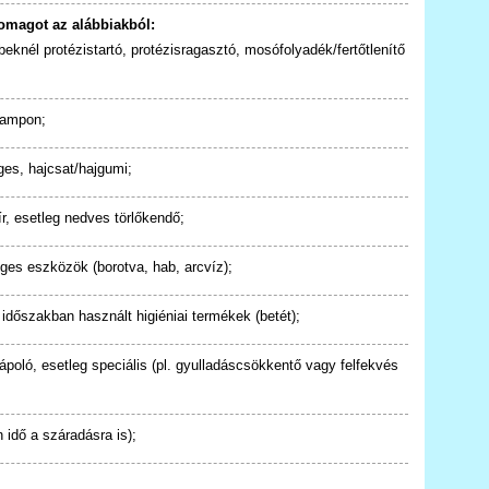
somagot az alábbiakból:
eknél protézistartó, protézisragasztó, mosófolyadék/fertőtlenítő
sampon;
ges, hajcsat/hajgumi;
, esetleg nedves törlőkendő;
es eszközök (borotva, hab, arcvíz);
dőszakban használt higiéniai termékek (betét);
ápoló, esetleg speciális (pl. gyulladáscsökkentő vagy felfekvés
 idő a száradásra is);