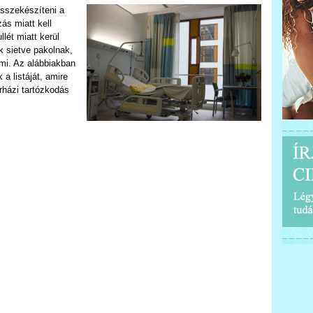
sszekészíteni a
ás miatt kell
lét miatt kerül
 sietve pakolnak,
lmi. Az alábbiakban
a listáját, amire
rházi tartózkodás