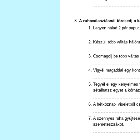
A ruhaválasztásnál törekedj a 
Legyen nálad 2 pár papuc
Készülj több váltás hálór
Csomagolj be több váltás 
Vigyél magaddal egy könt
Tegyél el egy kényelmes tr
sétálhatsz egyet a kórhá
A hétköznapi viseletből c
A szennyes ruha gyűjtésé
szemeteszsákot.