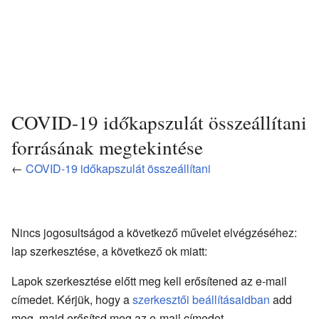
COVID-19 időkapszulát összeállítani
forrásának megtekintése
←
COVID-19 időkapszulát összeállítani
Nincs jogosultságod a következő művelet elvégzéséhez:
lap szerkesztése, a következő ok miatt:
Lapok szerkesztése előtt meg kell erősítened az e-mail
címedet. Kérjük, hogy a
szerkesztői beállításaidban
add
meg, majd erősítsd meg az e-mail címedet.