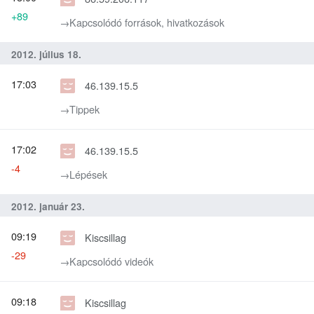
+89
→‎Kapcsolódó források, hivatkozások
2012. július 18.
17:03
46.139.15.5
→‎Tippek
17:02
46.139.15.5
-4
→‎Lépések
2012. január 23.
09:19
Kiscsillag
-29
→‎Kapcsolódó videók
09:18
Kiscsillag