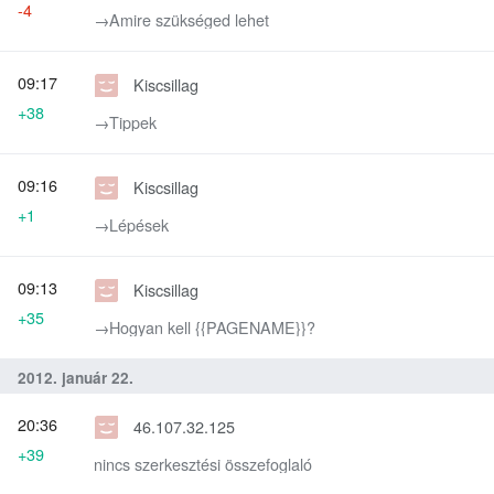
-4
→‎Amire szükséged lehet
09:17
Kiscsillag
+38
→‎Tippek
09:16
Kiscsillag
+1
→‎Lépések
09:13
Kiscsillag
+35
→‎Hogyan kell {{PAGENAME}}?
2012. január 22.
20:36
46.107.32.125
+39
nincs szerkesztési összefoglaló