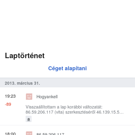
Laptörténet
Céget alapítani
2013. március 31.
19:23
Hogyankell
-89
Visszaállítottam a lap korábbi változatát:
86.59.206.117 (vita) szerkesztéséről 46.139.15.5
szerkesztésére
a
18:00
86.59.206.117