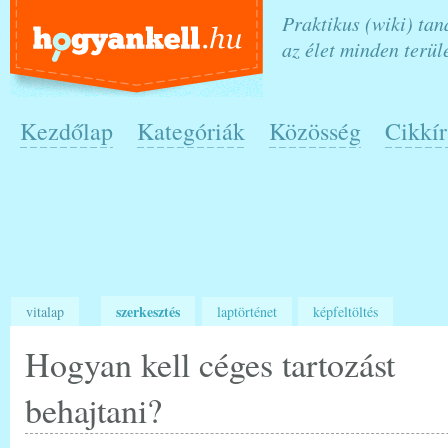
Praktikus (wiki) ta
az élet minden terül
Kezdőlap
Kategóriák
Közösség
Cikkír
szerkesztés
vitalap
laptörténet
képfeltöltés
Hogyan kell céges tartozást
behajtani?