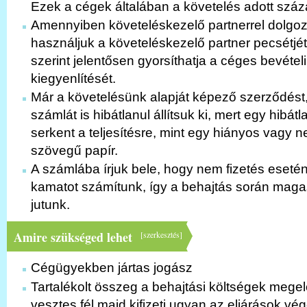
Ezek a cégek általában a követelés adott száz
Amennyiben követeléskezelő partnerrel dolgo
használjuk a követeléskezelő partner pecsétjét
szerint jelentősen gyorsíthatja a céges bevétel
kiegyenlítését.
Már a követelésünk alapját képező szerződést
számlát is hibátlanul állítsuk ki, mert egy hibát
serkent a teljesítésre, mint egy hiányos vagy 
szövegű papír.
A számlába írjuk bele, hogy nem fizetés eset
kamatot számítunk, így a behajtás során ma
jutunk.
Amire szükséged lehet
[
szerkesztés
]
Cégügyekben jártas jogász
Tartalékolt összeg a behajtási költségek mege
vesztes fél majd kifizeti ugyan az eljárások vé