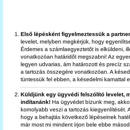
Első lépésként figyelmeztessük a partner
levelet, melyben megkérjük, hogy egyenlítse 
Érdemes a számlaegyeztetőt is elküldeni, ille
vonatkozóan határidőt megszabni! Az egyen
legyen udvarias, ám határozott és precíz s
a tartozás összegére vonatkozóan. A késed
tüntessük fel ebben, a késedelmi kamattal e
Küldjünk egy ügyvédi felszólító levelet, m
indítanánk!
Ha ügyvédet bízunk meg, akkor
komolyabb veszi a tartozás kiegyenlítését. 
hogy a behajtás következő lépéseinek ha
már most mi mindent írjon bele ebbe másodi