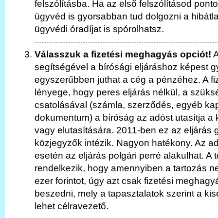
felszólításba. Ha az első felszólításod pontos
ügyvéd is gyorsabban tud dolgozni a hibátla
ügyvédi óradíjat is spórolhatsz.
Válasszuk a fizetési meghagyás opciót!
A
segítségével a bírósági eljáráshoz képest 
egyszerűbben juthat a cég a pénzéhez. A f
lényege, hogy peres eljárás nélkül, a szük
csatolásával (számla, szerződés, egyéb ka
dokumentum) a bíróság az adóst utasítja a 
vagy elutasítására. 2011-ben ez az eljárás 
közjegyzők intézik. Nagyon hatékony. Az a
esetén az eljárás polgári perré alakulhat. A
rendelkezik, hogy amennyiben a tartozás 
ezer forintot, úgy azt csak fizetési meghagyá
beszedni, mely a tapasztalatok szerint a k
lehet célravezető.