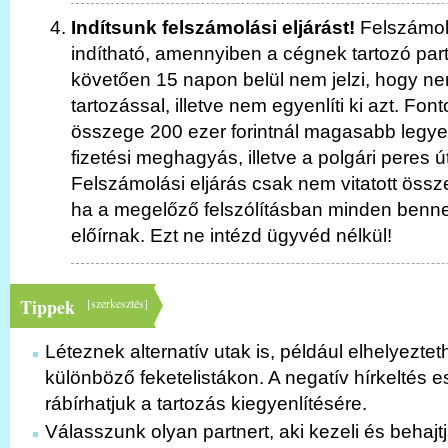
Indítsunk felszámolási eljárást!
Felszámolá
indítható, amennyiben a cégnek tartozó part
követően 15 napon belül nem jelzi, hogy ne
tartozással, illetve nem egyenlíti ki azt. Fo
összege 200 ezer forintnál magasabb legye
fizetési meghagyás, illetve a polgári peres ú
Felszámolási eljárás csak nem vitatott össz
ha a megelőző felszólításban minden benne 
előírnak. Ezt ne intézd ügyvéd nélkül!
Tippek
[
szerkesztés
]
Léteznek alternatív utak is, például elhelyezte
különböző feketelistákon. A negatív hírkeltés 
rábírhatjuk a tartozás kiegyenlítésére.
Válasszunk olyan partnert, aki kezeli és behajt