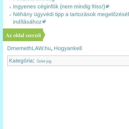
Ingyenes céginfók (nem mindig friss!)
Néhány ügyvédi tipp a tartozások megelőzésé
indításához
Az oldal szerzői
DrnemethLAW.hu
,
Hogyankell
Kategória
:
Üzlet-jog