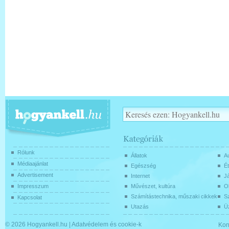
Rólunk
Állatok
Au
Médiaajánlat
Egészség
Ét
Advertisement
Internet
J
Impresszum
Művészet, kultúra
O
Számítástechnika, műszaki cikkek
Sz
Kapcsolat
Utazás
Üz
© 2026
Hogyankell.hu
|
Adatvédelem és cookie-k
Kon