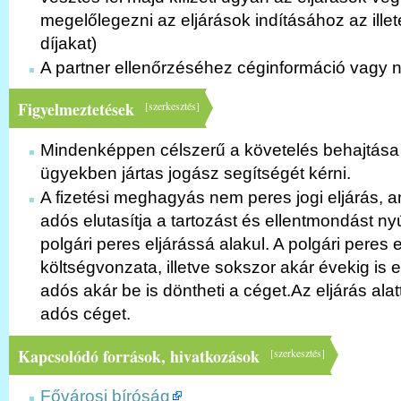
megelőlegezni az eljárások indításához az ille
díjakat)
A partner ellenőrzéséhez céginformáció vagy
Figyelmeztetések
[
szerkesztés
]
Mindenképpen célszerű a követelés behajtása 
ügyekben jártas jogász segítségét kérni.
A fizetési meghagyás nem peres jogi eljárás,
adós elutasítja a tartozást és ellentmondást nyú
polgári peres eljárássá alakul. A polgári peres 
költségvonzata, illetve sokszor akár évekig is e
adós akár be is döntheti a céget.Az eljárás alatt 
adós céget.
Kapcsolódó források, hivatkozások
[
szerkesztés
]
Fővárosi bíróság