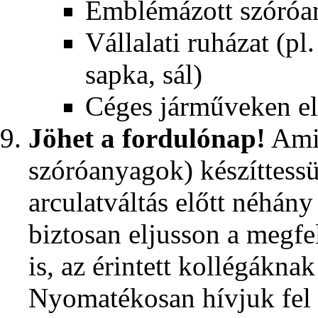
Emblémázott szóróan
Vállalati ruházat (pl
sapka, sál)
Céges járműveken elh
Jöhet a fordulónap!
Amit
szóróanyagok) készíttessü
arculatváltás előtt néhán
biztosan eljusson a megf
is, az érintett kollégákna
Nyomatékosan hívjuk fel