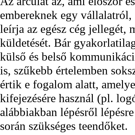
Az arculat az, ami először es
embereknek egy vállalatról, 
leírja az egész cég jellegét,
küldetését. Bár gyakorlatilag
külső és belső kommunikáci
is, szűkebb értelemben soks
értik e fogalom alatt, amelyek
kifejezésére használ (pl. logó
alábbiakban lépésről lépésre
során szükséges teendőket.