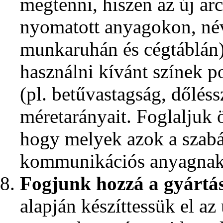
megtenni, hiszen az új arc
nyomatott anyagokon, név
munkaruhán és cégtáblán)
használni kívánt színek po
(pl. betűvastagság, dőléss
méretarányait. Foglaljuk 
hogy melyek azok a szab
kommunikációs anyagnak e
Fogjunk hozzá a gyártá
alapján készíttessük el az