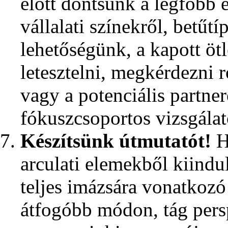
előtt döntsünk a legfőbb e
vállalati színekről, betűtí
lehetőségünk, a kapott öt
letesztelni, megkérdezni 
vagy a potenciális partne
fókuszcsoportos vizsgálat
Készítsünk útmutatót!
Ha
arculati elemekből kiindu
teljes imázsára vonatkozó
átfogóbb módon, tág per