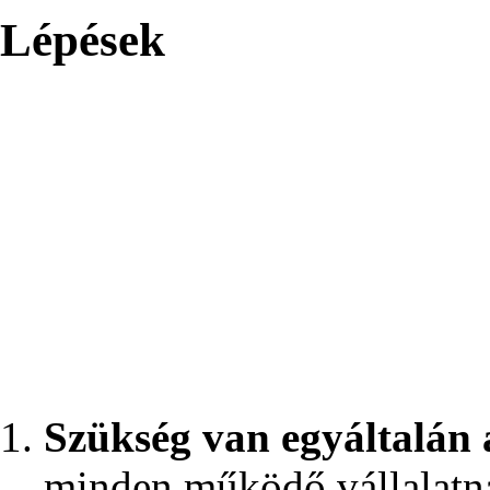
Lépések
Szükség van egyáltalán 
minden működő vállalatna