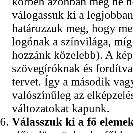
körben azonban még ne h
válogassuk ki a legjobban
határozzuk meg, hogy mely
logónak a színvilága, míg
hozzánk közelebb). A képi
szövegíróknak és fordítv
tervet. Így a második va
valószínűleg az elképzelé
változatokat kapunk.
Válasszuk ki a fő elemek