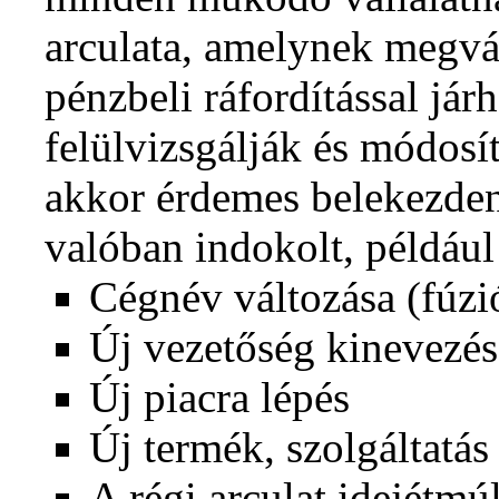
arculata, amelynek megvá
pénzbeli ráfordítással jár
felülvizsgálják és módosít
akkor érdemes belekezden
valóban indokolt, például
Cégnév változása (fúzió,
Új vezetőség kinevezés
Új piacra lépés
Új termék, szolgáltatás
A régi arculat idejétmúl