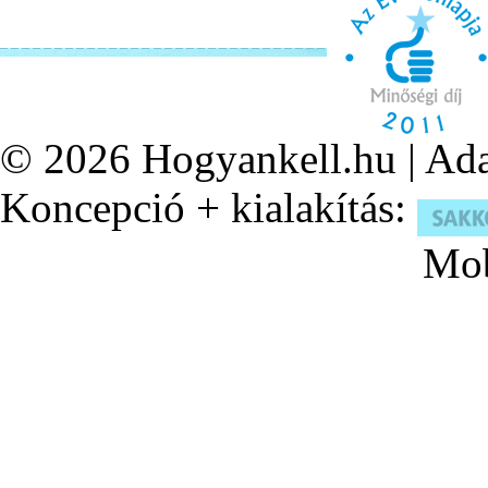
© 2026
Hogyankell.hu
|
Ada
Koncepció + kialakítás:
Mob