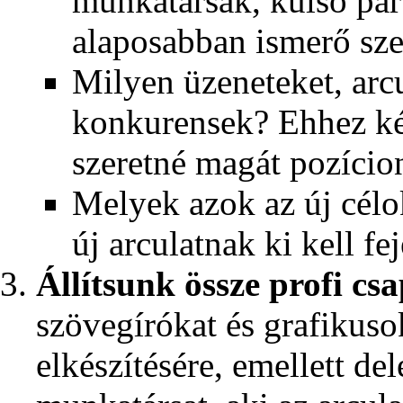
munkatársak, külső par
alaposabban ismerő sz
Milyen üzeneteket, arc
konkurensek? Ehhez ké
szeretné magát pozício
Melyek azok az új célo
új arculatnak ki kell fe
Állítsunk össze profi csa
szövegírókat és grafikusok
elkészítésére, emellett del