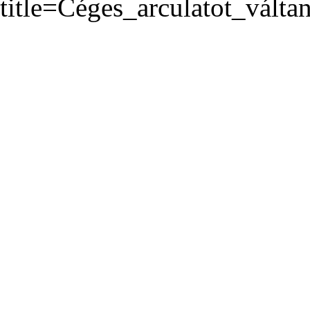
title=Céges_arculatot_vált