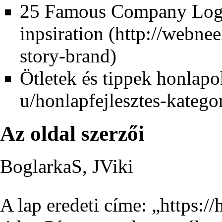
25 Famous Company Logo
inpsiration
Ötletek és tippek honlap
Az oldal szerzői
BoglarkaS
,
JViki
A lap eredeti címe: „
https:/