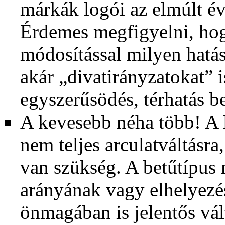
márkák logói az elmúlt é
Érdemes megfigyelni, ho
módosítással milyen hatást
akár „divatirányzatokat” i
egyszerűsödés, térhatás be
A kevesebb néha több! A l
nem teljes arculatváltásra
van szükség. A betűtípus 
arányának vagy elhelyezé
önmagában is jelentős vál