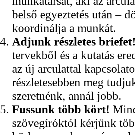
munkatársat, aki az arcul
belső egyeztetés után – d
koordinálja a munkát.
Adjunk részletes briefet
tervekből és a kutatás er
az új arculattal kapcsolat
részletesebben meg tudju
szeretnénk, annál jobb.
Fussunk több kört!
Mind
szövegíróktól kérjünk több