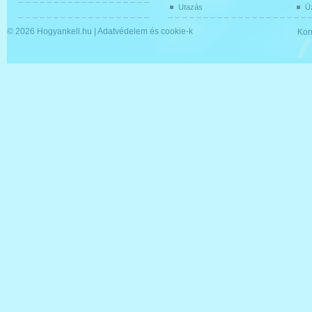
Utazás
Üz
© 2026
Hogyankell.hu
|
Adatvédelem és cookie-k
Kon