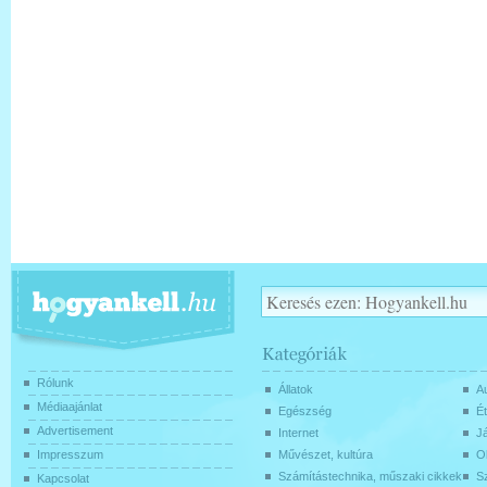
Rólunk
Állatok
Au
Médiaajánlat
Egészség
Ét
Advertisement
Internet
J
Impresszum
Művészet, kultúra
O
Számítástechnika, műszaki cikkek
Sz
Kapcsolat