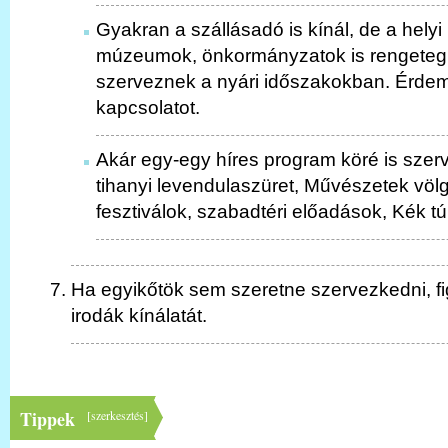
Gyakran a szállásadó is kínál, de a helyi
múzeumok, önkormányzatok is rengeteg
szerveznek a nyári időszakokban. Érdem
kapcsolatot.
Akár egy-egy híres program köré is szerv
tihanyi levendulaszüret, Művészetek völ
fesztiválok, szabadtéri előadások, Kék túr
Ha egyikőtök sem szeretne szervezkedni, fig
irodák kínálatát.
Tippek
[
szerkesztés
]