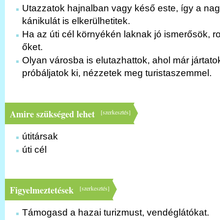
Utazzatok hajnalban vagy késő este, így a nag
kánikulát is elkerülhetitek.
Ha az úti cél környékén laknak jó ismerősök, r
őket.
Olyan városba is elutazhattok, ahol már jártat
próbáljatok ki, nézzetek meg turistaszemmel.
Amire szükséged lehet
[
szerkesztés
]
útitársak
úti cél
Figyelmeztetések
[
szerkesztés
]
Támogasd a hazai turizmust, vendéglátókat.