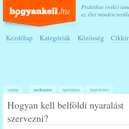
Praktikus (wiki) ta
az élet minden terül
Kezdőlap
Kategóriák
Közösség
Cikkír
szerkesztés
vitalap
laptörténet
képfeltöltés
Hogyan kell belföldi nyaralást
szervezni?