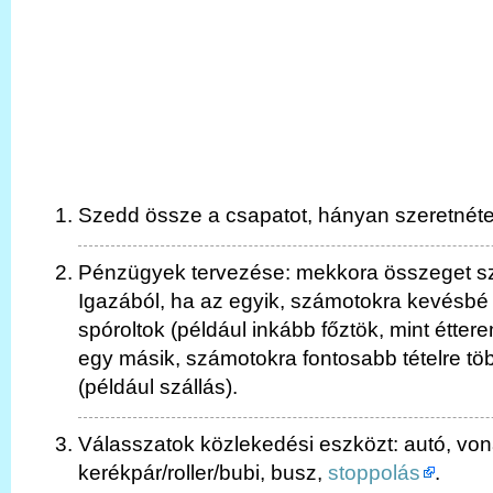
Szedd össze a csapatot, hányan szeretnét
Pénzügyek tervezése: mekkora összeget sz
Igazából, ha az egyik, számotokra kevésbé 
spóroltok (például inkább főztök, mint étte
egy másik, számotokra fontosabb tételre töb
(például szállás).
Válasszatok közlekedési eszközt: autó, von
kerékpár/roller/bubi, busz,
stoppolás
.