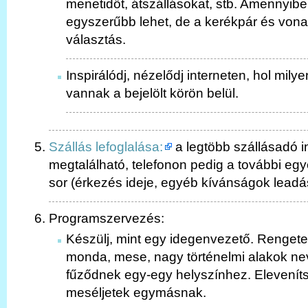
menetidőt, átszállásokat, stb. Amennyib
egyszerűbb lehet, de a kerékpár és vonat
választás.
Inspirálódj, nézelődj interneten, hol mi
vannak a bejelölt körön belül.
Szállás lefoglalása:
a legtöbb szállásadó i
megtalálható, telefonon pedig a további egy
sor (érkezés ideje, egyéb kívánságok leadás
Programszervezés:
Készülj, mint egy idegenvezető. Renge
monda, mese, nagy történelmi alakok nev
fűződnek egy-egy helyszínhez. Elevenítsé
meséljetek egymásnak.