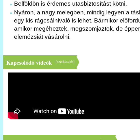
Belföldön is érdemes utasbiztosítást kötni.
Nyáron, a nagy melegben, mindig legyen a táská
egy kis rágcsálnivaló is lehet. Bármikor előford
amikor megéheztek, megszomjaztok, de éppe
elemózsiát vásárolni.
Kapcsolódó videók
[
szerkesztés
]