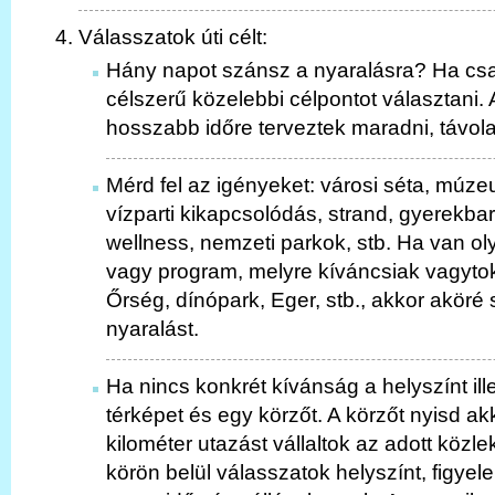
Válasszatok úti célt:
Hány napot szánsz a nyaralásra? Ha csa
célszerű közelebbi célpontot választani
hosszabb időre terveztek maradni, távolabb
Mérd fel az igényeket: városi séta, múze
vízparti kikapcsolódás, strand, gyerekbar
wellness, nemzeti parkok, stb. Ha van ol
vagy program, melyre kíváncsiak vagytok,
Őrség, dínópark, Eger, stb., akkor aköré
nyaralást.
Ha nincs konkrét kívánság a helyszínt ill
térképet és egy körzőt. A körzőt nyisd a
kilométer utazást vállaltok az adott közl
körön belül válasszatok helyszínt, figye