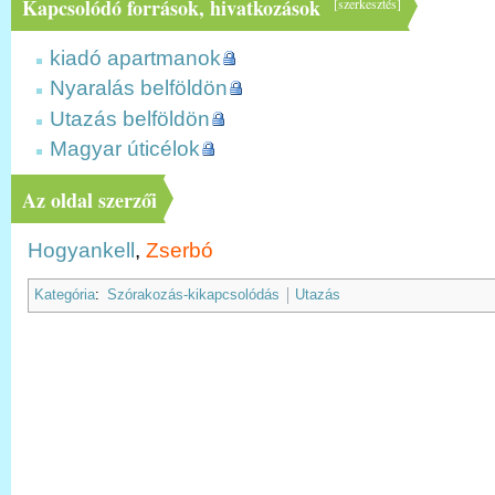
Kapcsolódó források, hivatkozások
[
szerkesztés
]
kiadó apartmanok
Nyaralás belföldön
Utazás belföldön
Magyar úticélok
Az oldal szerzői
Hogyankell
,
Zserbó
Kategória
:
Szórakozás-kikapcsolódás
Utazás