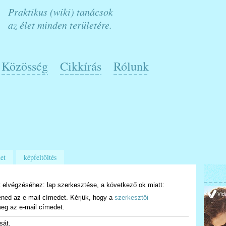
Praktikus (wiki) tanácsok
az élet minden területére.
Közösség
Cikkírás
Rólunk
et
képfeltöltés
 elvégzéséhez: lap szerkesztése, a következő ok miatt:
ened az e-mail címedet. Kérjük, hogy a
szerkesztői
eg az e-mail címedet.
sát.