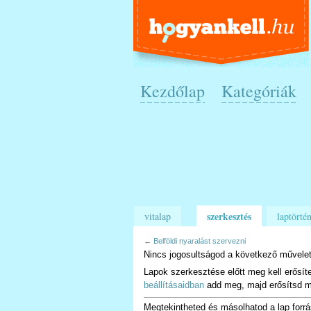
Kezdőlap
Kategóriák
szerkesztés
vitalap
laptörtén
←
Belföldi nyaralást szervezni
Nincs jogosultságod a következő művelet
Lapok szerkesztése előtt meg kell erősít
beállításaidban
add meg, majd erősítsd m
Megtekintheted és másolhatod a lap forrá